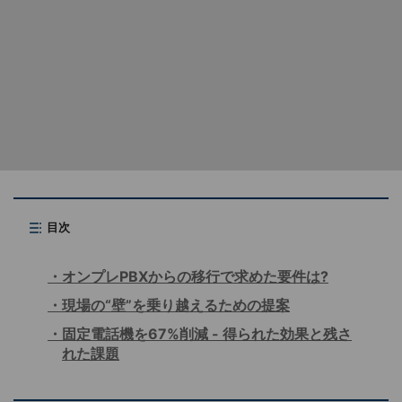
目次
オンプレPBXからの移行で求めた要件は?
現場の“壁”を乗り越えるための提案
固定電話機を67%削減 - 得られた効果と残さ
れた課題