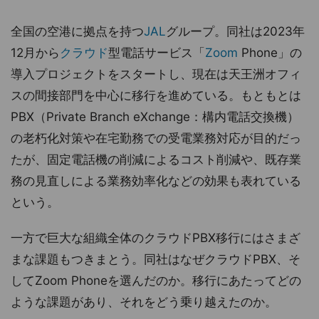
全国の空港に拠点を持つ
JAL
グループ。同社は2023年
12月から
クラウド
型電話サービス「
Zoom
Phone」の
導入プロジェクトをスタートし、現在は天王洲オフィ
スの間接部門を中心に移行を進めている。もともとは
PBX（Private Branch eXchange：構内電話交換機）
の老朽化対策や在宅勤務での受電業務対応が目的だっ
たが、固定電話機の削減によるコスト削減や、既存業
務の見直しによる業務効率化などの効果も表れている
という。
一方で巨大な組織全体のクラウドPBX移行にはさまざ
まな課題もつきまとう。同社はなぜクラウドPBX、そ
してZoom Phoneを選んだのか。移行にあたってどの
ような課題があり、それをどう乗り越えたのか。