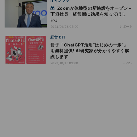
ITインフラ
Zoomが体験型の新施設をオープン -
下垣社長「経営層に効果を知ってほし
い」
レポート
2024/01/26 08:00
経営とIT
冊子「ChatGPT活用“はじめの一歩”」
を無料提供! AI研究家が分かりやすく解
説します
2023/10/13 09:00
- PR -