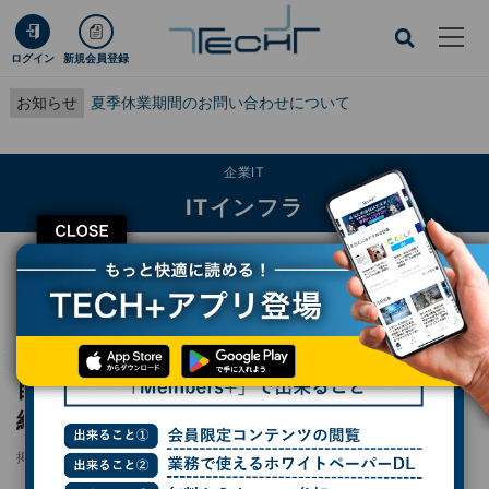
ログイン
新規会員登録
お知らせ
夏季休業期間のお問い合わせについて
企業IT
ITインフラ
CLOSE
TECH+
企業IT
ITインフラ
目指すはオンプレPBXの全廃! 日本航空が取り組むクラウドPBX移行の現状
レポート
目指すはオンプレPBXの全廃! 日本航空が取り
組むクラウドPBX移行の現状
掲載日
更新日
2024/04/23 08:00
2024/04/24 15:07