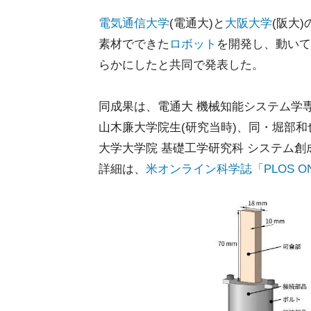
電気通信大学
(電通大)と
大阪大学
(阪大
素材でできた
ロボット
を開発し、動いて
らかにしたと共同で発表した。
同成果は、電通大 機械知能システム学
山木廉大学院生(研究当時)、同・堀部和
大学大学院 基礎工学研究科 システム
詳細は、
米オンライン科学誌「PLOS 