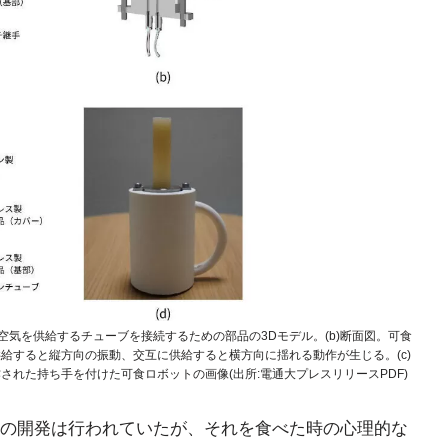
空気を供給するチューブを接続するための部品の3Dモデル。(b)断面図。可食
給すると縦方向の振動、交互に供給すると横方向に揺れる動作が生じる。(c)
作された持ち手を付けた可食ロボットの画像(出所:電通大プレスリリースPDF)
の開発は行われていたが、それを食べた時の心理的な