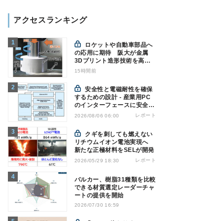
アクセスランキング
ロケットや自動車部品へ
の応用に期待 阪大が金属
3Dプリント造形技術を高速
化
15時間前
安全性と電磁耐性を確保
するための設計 - 産業用PC
のインターフェースに安全絶
縁を適用する
レポート
2026/08/06 06:00
クギを刺しても燃えない
リチウムイオン電池実現へ
新たな正極材料をSELが開発
レポート
2026/05/29 18:30
バルカー、樹脂31種類を比較
できる材質選定レーダーチャ
ートの提供を開始
2026/07/30 16:59