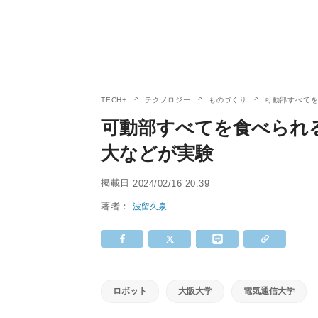
TECH+
テクノロジー
ものづくり
可動部すべて
可動部すべてを食べられ
大などが実験
掲載日
2024/02/16 20:39
著者：
波留久泉
ロボット
大阪大学
電気通信大学