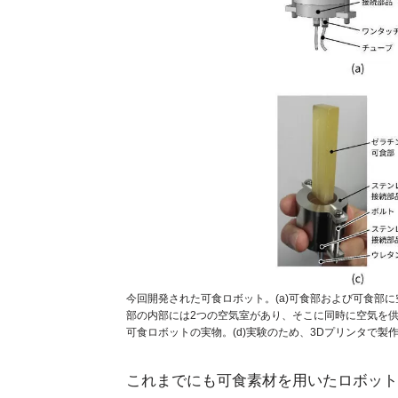
今回開発された可食ロボット。(a)可食部および可食部に
部の内部には2つの空気室があり、そこに同時に空気を供
可食ロボットの実物。(d)実験のため、3Dプリンタで製
これまでにも可食素材を用いたロボット