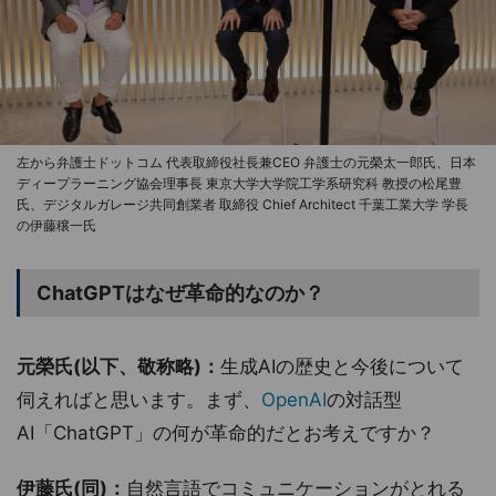
左から弁護士ドットコム 代表取締役社長兼CEO 弁護士の元榮太一郎氏、日本
ディープラーニング協会理事長 東京大学大学院工学系研究科 教授の松尾豊
氏、デジタルガレージ共同創業者 取締役 Chief Architect 千葉工業大学 学長
の伊藤穣一氏
ChatGPTはなぜ革命的なのか？
元榮氏(以下、敬称略)：
生成AIの歴史と今後について
伺えればと思います。まず、
OpenAI
の対話型
AI「ChatGPT」の何が革命的だとお考えですか？
伊藤氏(同)：
自然言語でコミュニケーションがとれる