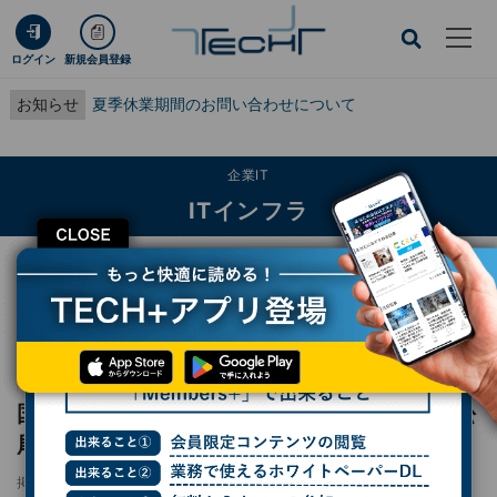
ログイン
新規会員登録
お知らせ
夏季休業期間のお問い合わせについて
企業IT
ITインフラ
CLOSE
TECH+
企業IT
ITインフラ
国内生成AIは、この先どうなる？ - 伊藤氏×松尾氏×元榮氏「Gen AI EXPO」で
対談
レポート
国内生成AIは、この先どうなる？ - 伊藤氏×松
尾氏×元榮氏「Gen AI EXPO」で対談
掲載日
更新日
2023/11/02 07:00
2023/11/02 10:00