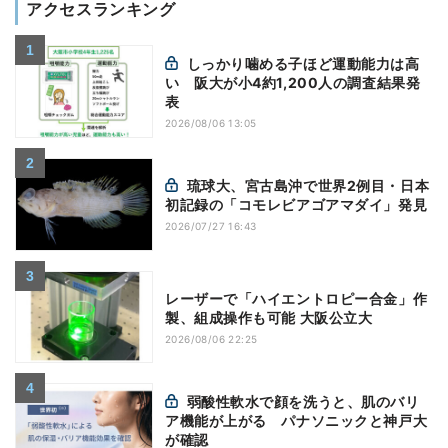
アクセスランキング
しっかり噛める子ほど運動能力は高
い 阪大が小4約1,200人の調査結果発
表
2026/08/06 13:05
琉球大、宮古島沖で世界2例目・日本
初記録の「コモレビアゴアマダイ」発見
2026/07/27 16:43
レーザーで「ハイエントロピー合金」作
製、組成操作も可能 大阪公立大
2026/08/06 22:25
弱酸性軟水で顔を洗うと、肌のバリ
ア機能が上がる パナソニックと神戸大
が確認