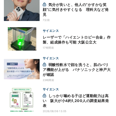
気分が良いと、他人の“かすかな笑
顔”に気付きやすくなる 理科大など発
見
7分前
サイエンス
レーザーで「ハイエントロピー合金」作
製、組成操作も可能 大阪公立大
17時間前
サイエンス
弱酸性軟水で顔を洗うと、肌のバリ
ア機能が上がる パナソニックと神戸大
が確認
23時間前
サイエンス
しっかり噛める子ほど運動能力は高
い 阪大が小4約1,200人の調査結果発
表
2026/08/06 13:05