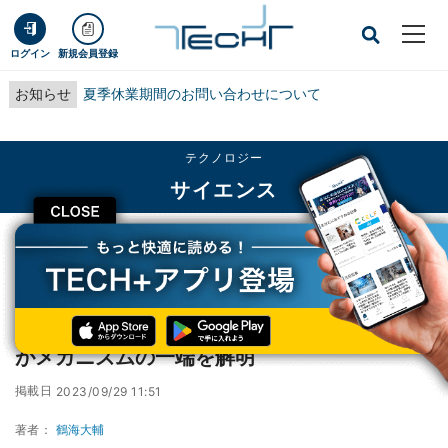
ログイン
新規会員登録
お知らせ
夏季休業期間のお問い合わせについて
テクノロジー
サイエンス
CLOSE
TECH+
テクノロジー
サイエンス
孤独なアリの寿命が短いのはなぜ？ - 産総研がメカニズムの一端を解明
孤独なアリの寿命が短いのはなぜ？ - 産総研
がメカニズムの一端を解明
掲載日
2023/09/29 11:51
著者：
鶴海大輔