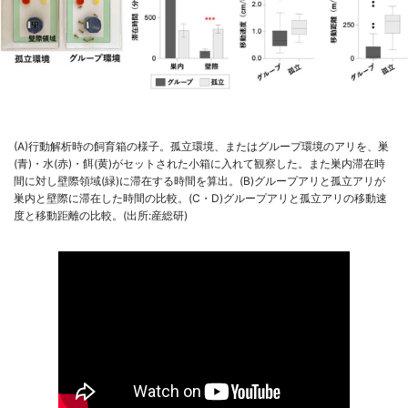
(A)行動解析時の飼育箱の様子。孤立環境、またはグループ環境のアリを、巣
(青)・水(赤)・餌(黄)がセットされた小箱に入れて観察した。また巣内滞在時
間に対し壁際領域(緑)に滞在する時間を算出。(B)グループアリと孤立アリが
巣内と壁際に滞在した時間の比較。(C・D)グループアリと孤立アリの移動速
度と移動距離の比較。(出所:産総研)