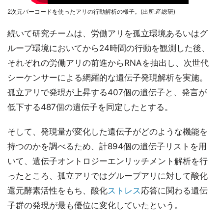
2次元バーコードを使ったアリの行動解析の様子。(出所:産総研)
続いて研究チームは、労働アリを孤立環境あるいはグ
ループ環境においてから24時間の行動を観測した後、
それぞれの労働アリの前進からRNAを抽出し、次世代
シーケンサーによる網羅的な遺伝子発現解析を実施。
孤立アリで発現が上昇する407個の遺伝子と、発言が
低下する487個の遺伝子を同定したとする。
そして、発現量が変化した遺伝子がどのような機能を
持つのかを調べるため、計894個の遺伝子リストを用
いて、遺伝子オントロジーエンリッチメント解析を行
ったところ、孤立アリではグループアリに対して酸化
還元酵素活性をもち、酸化
ストレス
応答に関わる遺伝
子群の発現が最も優位に変化していたという。