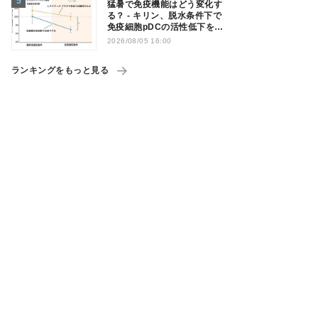
猛暑で免疫機能はどう変化す
る？ - キリン、脱水条件下で
免疫細胞pDCの活性低下を確
認
2026/08/05 16:00
ランキングをもっと見る