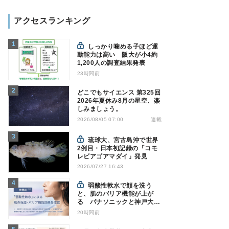
アクセスランキング
しっかり噛める子ほど運
動能力は高い 阪大が小4約
1,200人の調査結果発表
23時間前
どこでもサイエンス 第325回
2026年夏休み8月の星空、楽
しみましょう。
連載
2026/08/05 07:00
琉球大、宮古島沖で世界
2例目・日本初記録の「コモ
レビアゴアマダイ」発見
2026/07/27 16:43
弱酸性軟水で顔を洗う
と、肌のバリア機能が上が
る パナソニックと神戸大が
確認
20時間前