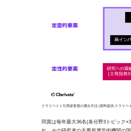
クラリベイト引用栄誉賞の選出方法 (資料提供:クラリベイ
同賞は毎年最大36名(各分野3トピック×3
れ、その研究者の主要所属学術機関の国