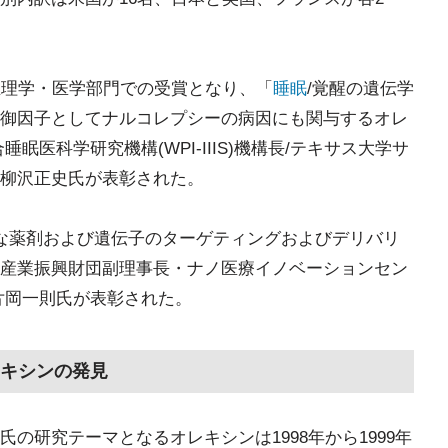
生理学・医学部門での受賞となり、「
睡眠
/覚醒の遺伝学
御因子としてナルコレプシーの病因にも関与するオレ
眠医科学研究機構(WPI-IIIS)機構長/テキサス大学サ
柳沢正史氏が表彰された。
な薬剤および遺伝子のターゲティングおよびデリバリ
産業振興財団副理事長・ナノ医療イノベーションセン
片岡一則氏が表彰された。
キシンの発見
の研究テーマとなるオレキシンは1998年から1999年