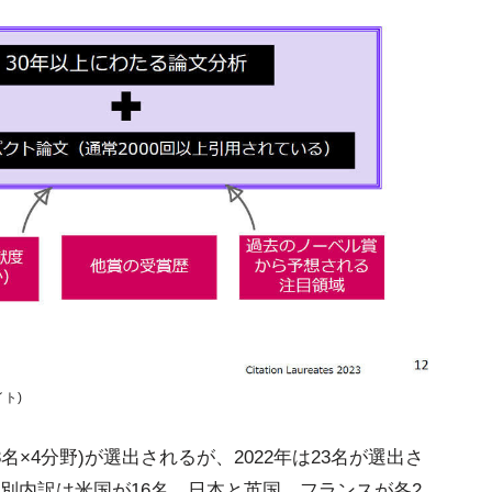
ト)
名×4分野)が選出されるが、2022年は23名が選出さ
別内訳は米国が16名、日本と英国、フランスが各2