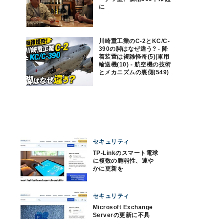
に
川崎重工業のC-2とKC/C-
390の脚はなぜ違う? - 降
着装置は複雑怪奇(5)|軍用
輸送機(10) - 航空機の技術
とメカニズムの裏側(549)
セキュリティ
TP-Linkのスマート電球
に複数の脆弱性、速や
かに更新を
セキュリティ
Microsoft Exchange
Serverの更新に不具