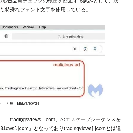
oogleの広告品質チェックの検出を回避する試みとして、次
た特殊なフォント文字を使用している。
：Malwarebytes
adıņgsvıews[.]com」のエスケープシーケンスを
131ews[.]com」となっておりtradingviews[.]comとは違