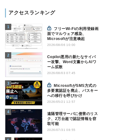
アクセスランキング
フリーWi-Fiの利用登録画
面でマルウェア感染、
Microsoftが注意喚起
2026/08/06 10:00
Copilot悪用の新たなサイバ
ー攻撃、Word文書からAIワ
ーム拡散
2026/08/03 07:45
MicrosoftがSMS方式の
多要素認証を廃止、パスキー
への移行を呼びかけ
2026/05/21 12:57
遠隔管理サーバに侵害のリス
ク、2万台超で認証情報を窃
取可能
2026/07/31 08:55