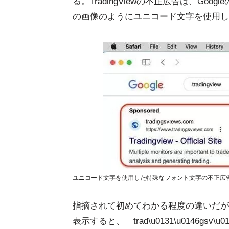
る。TradingViewの不正広告は、G
の画像のようにユニコード文字を使用し
ユニコード文字を使用した特殊なフォント文字の不正広告 引用
指摘されて初めてわかる程度の違いだが、「tr
表示すると、「trad\u0131\u0146gsv\u0