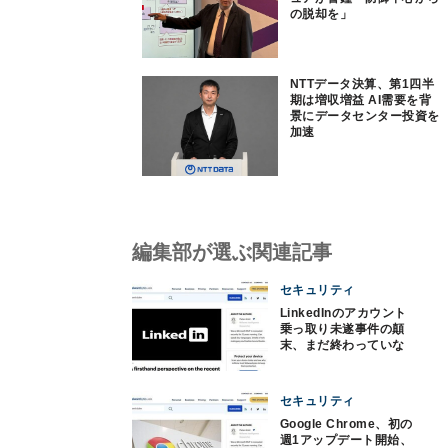
の脱却を」
NTTデータ決算、第1四半
期は増収増益 AI需要を背
景にデータセンター投資を
加速
編集部が選ぶ関連記事
セキュリティ
LinkedInのアカウント
乗っ取り未遂事件の顛
末、まだ終わっていな
い - 注意を
セキュリティ
Google Chrome、初の
週1アップデート開始、