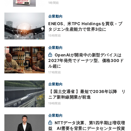
1時間前
企業動向
ENEOS、米TPC Holdingsを買収 - ブ
タジエン生産能力で世界3位に
15時間前
企業動向
OpenAIが開発中の新型デバイスは
2027年発売でドーナツ型、価格300ド
ル超に
17時間前
企業動向
【 国土交通省 】最短で2036年以降 リ
ニア新幹線開業が前進
19時間前
企業動向
NTTデータ決算、第1四半期は増収増
益 AI需要を背景にデータセンター投資