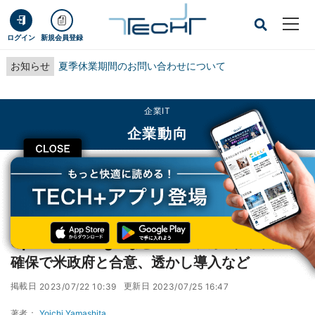
ログイン
新規会員登録
お知らせ
夏季休業期間のお問い合わせについて
企業IT
企業動向
CLOSE
TECH+
企業IT
企業動向
OpenAIやGoogleなど生成AI大手7社、安全性確保で米政府と合意、透かし導入
など
OpenAIやGoogleなど生成AI大手7社、安全性
確保で米政府と合意、透かし導入など
掲載日
更新日
2023/07/22 10:39
2023/07/25 16:47
著者：
Yoichi Yamashita