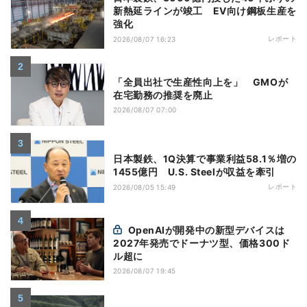
新熱延ラインが竣工 EV向け鋼板生産を
強化
レポート
2026/08/07 16:23
「全員出社で生産性向上を」 GMOが
在宅勤務の推奨を廃止
2026/08/07 07:00
日本製鉄、1Q決算で事業利益58.1％増の
1455億円 U.S. Steelが収益を牽引
レポート
2026/08/05 15:49
OpenAIが開発中の新型デバイスは
2027年発売でドーナツ型、価格300ド
ル超に
2026/08/07 19:45