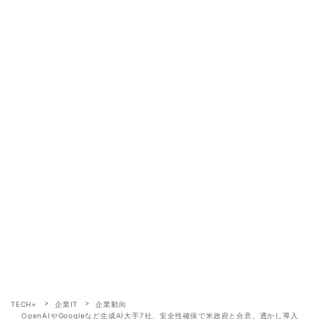
TECH+
企業IT
企業動向
OpenAIやGoogleなど生成AI大手7社、安全性確保で米政府と合意、透かし導入