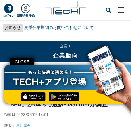
ログイン
新規会員登録
お知らせ
夏季休業期間のお問い合わせについて
企業IT
企業動向
CLOSE
TECH+
企業IT
企業動向
国内企業が利用中のプラットフォームは「BPA」が54%で最多- Gartnerが調査
国内企業が利用中のプラットフォームは
「BPA」が54%で最多- Gartnerが調査
掲載日
2023/06/07 14:01
著者：
早川厚志