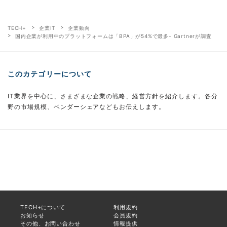
TECH+
企業IT
企業動向
国内企業が利用中のプラットフォームは「BPA」が54%で最多- Gartnerが調査
このカテゴリーについて
IT業界を中心に、さまざまな企業の戦略、経営方針を紹介します。各分
野の市場規模、ベンダーシェアなどもお伝えします。
TECH+について
利用規約
お知らせ
会員規約
その他、お問い合わせ
情報提供