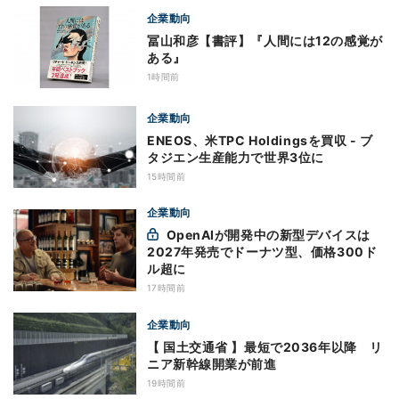
企業動向
冨山和彦【書評】『人間には12の感覚が
ある』
1時間前
企業動向
ENEOS、米TPC Holdingsを買収 - ブ
タジエン生産能力で世界3位に
15時間前
企業動向
OpenAIが開発中の新型デバイスは
2027年発売でドーナツ型、価格300ド
ル超に
17時間前
企業動向
【 国土交通省 】最短で2036年以降 リ
ニア新幹線開業が前進
19時間前