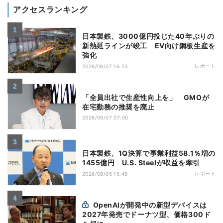
アクセスランキング
日本製鉄、3000億円投じた40年ぶりの
新熱延ラインが竣工 EV向け鋼板生産を
強化
レポート
2026/08/07 16:23
「全員出社で生産性向上を」 GMOが
在宅勤務の推奨を廃止
2026/08/07 07:00
日本製鉄、1Q決算で事業利益58.1％増の
1455億円 U.S. Steelが収益を牽引
レポート
2026/08/05 15:49
OpenAIが開発中の新型デバイスは
2027年発売でドーナツ型、価格300ド