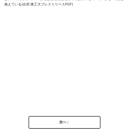
換えている(出所:東工大プレスリリースPDF)
次へ：