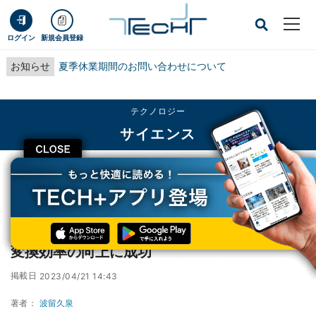
ログイン
新規会員登録
お知らせ
夏季休業期間のお問い合わせについて
テクノロジー
サイエンス
CLOSE
TECH+
テクノロジー
サイエンス
東工大、酸化物熱電材料への水素添加で熱電変換効率の向上に成功
東工大、酸化物熱電材料への水素添加で熱電
変換効率の向上に成功
掲載日
2023/04/21 14:43
著者：
波留久泉