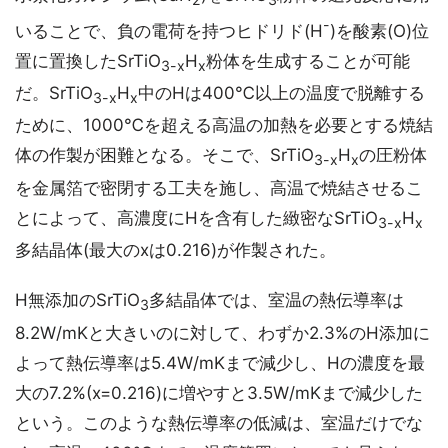
-
いることで、負の電荷を持つヒドリド(H
)を酸素(O)位
置に置換したSrTiO
H
粉体を生成することが可能
3-x
x
だ。SrTiO
H
中のHは400℃以上の温度で脱離する
3-x
x
ために、1000℃を超える高温の加熱を必要とする焼結
体の作製が困難となる。そこで、SrTiO
H
の圧粉体
3-x
x
を金属箔で密閉する工夫を施し、高温で焼結させるこ
とによって、高濃度にHを含有した緻密なSrTiO
H
3-x
x
多結晶体(最大のxは0.216)が作製された。
H無添加のSrTiO
多結晶体では、室温の熱伝導率は
3
8.2W/mKと大きいのに対して、わずか2.3%のH添加に
よって熱伝導率は5.4W/mKまで減少し、Hの濃度を最
大の7.2%(x=0.216)に増やすと3.5W/mKまで減少した
という。このような熱伝導率の低減は、室温だけでな