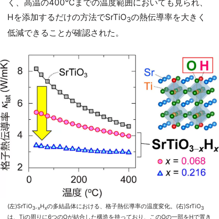
く、高温の400℃までの温度範囲においても見られ、
Hを添加するだけの方法でSrTiO
の熱伝導率を大きく
3
低減できることが確認された。
(左)SrTiO
H
の多結晶体における、格子熱伝導率の温度変化。(右)SrTiO
3-x
x
3
は、Tiの周りに6つのOが結合した構造を持っており、このOの一部をHで置き