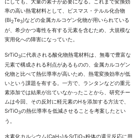
にしても、大量の素子が必要になる。これまで変換効
率の高い熱電材料として、ビスマス・テルル化合物
(Bi
Te
)などの金属カルコゲン化物が用いられている
2
3
が、希少かつ毒性を有する元素を含むため、大規模な
実用化への障害になっていた。
SrTiO
に代表される酸化物熱電材料は、無毒で豊富な
3
元素で構成される利点があるものの、金属カルコゲン
化物と比べて熱伝導率が高いため、熱電変換効率が低
いという課題を有する。一方で、ランタンなどの重元
素添加では結果が出ていなかったことから、研究チー
ムは今回、その反対に軽元素のHを添加する方法で、
SrTiO
の熱伝導率を低減させることを考案したとい
3
う。
水素化カルシウム(CaH
)をSrTiO
粉体の還元反応に用
2
3