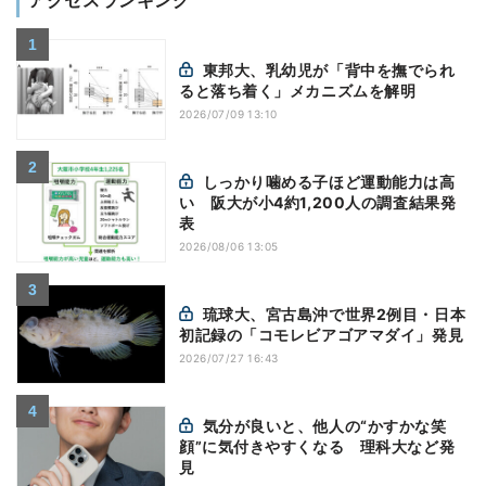
アクセスランキング
東邦大、乳幼児が「背中を撫でられ
ると落ち着く」メカニズムを解明
2026/07/09 13:10
しっかり噛める子ほど運動能力は高
い 阪大が小4約1,200人の調査結果発
表
2026/08/06 13:05
琉球大、宮古島沖で世界2例目・日本
初記録の「コモレビアゴアマダイ」発見
2026/07/27 16:43
気分が良いと、他人の“かすかな笑
顔”に気付きやすくなる 理科大など発
見