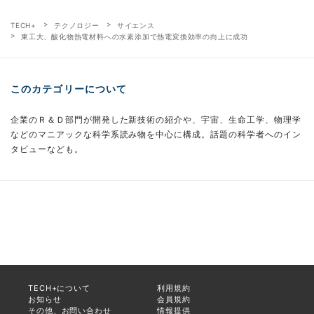
TECH+
テクノロジー
サイエンス
東工大、酸化物熱電材料への水素添加で熱電変換効率の向上に成功
このカテゴリーについて
企業のＲ＆Ｄ部門が開発した新技術の紹介や、宇宙、生命工学、物理学
などのマニアックな科学系読み物を中心に構成。話題の科学者へのイン
タビューなども。
TECH+について
利用規約
お知らせ
会員規約
その他、お問い合わせ
情報提供