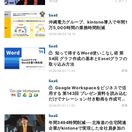
16分前
レポート
SaaS
沖縄電力グループ、kintone導入で年間1
万5,000時間の業務時間削減
2026/08/04 16:15
SaaS
知って得するWord使いこなし術 第
54回 グラフ作成の基本とExcelグラフの
取り込み方法
連載
2026/08/03 11:00
SaaS
Google Workspaceをビジネスで活
用する 第143回 プレゼン資料を読み込む
だけでナレーション付き動画を作成可能
になった「Google Vids」
連載
2026/07/31 11:00
SaaS
年間3494時間削減──北海道の住宅関連
企業がkintoneで実現した全社員参加の