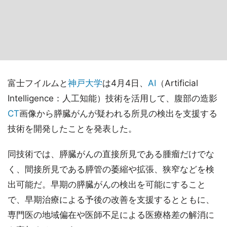
富士フイルムと
神戸大学
は4月4日、
AI
（Artificial
Intelligence：人工知能）技術を活用して、腹部の造影
CT
画像から膵臓がんが疑われる所見の検出を支援する
技術を開発したことを発表した。
同技術では、膵臓がんの直接所見である腫瘤だけでな
く、間接所見である膵管の萎縮や拡張、狭窄などを検
出可能だ。早期の膵臓がんの検出を可能にすること
で、早期治療による予後の改善を支援するとともに、
専門医の地域偏在や医師不足による医療格差の解消に