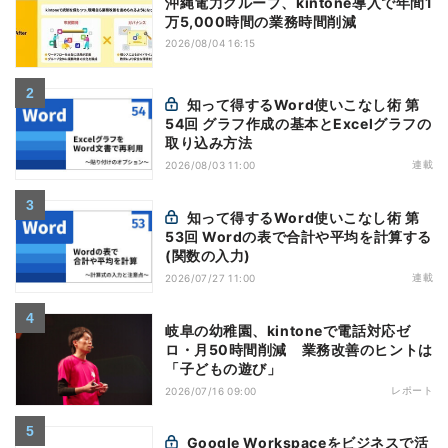
沖縄電力グループ、kintone導入で年間1
万5,000時間の業務時間削減
2026/08/04 16:15
知って得するWord使いこなし術 第
54回 グラフ作成の基本とExcelグラフの
取り込み方法
連載
2026/08/03 11:00
知って得するWord使いこなし術 第
53回 Wordの表で合計や平均を計算する
(関数の入力)
連載
2026/07/27 11:00
岐阜の幼稚園、kintoneで電話対応ゼ
ロ・月50時間削減 業務改善のヒントは
「子どもの遊び」
レポート
2026/07/16 09:00
Google Workspaceをビジネスで活