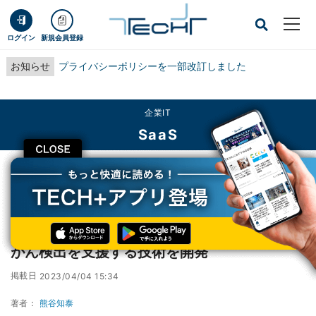
ログイン
新規会員登録
お知らせ
プライバシーポリシーを一部改訂しました
企業IT
SaaS
CLOSE
TECH+
企業IT
SaaS
富士フイルムなど、AIで造影CT画像から膵臓がん検出を支援する技術を開発
富士フイルムなど、AIで造影CT画像から膵臓
がん検出を支援する技術を開発
掲載日
2023/04/04 15:34
著者：
熊谷知泰