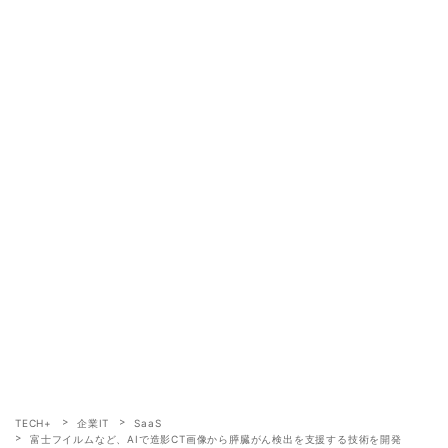
TECH+
企業IT
SaaS
富士フイルムなど、AIで造影CT画像から膵臓がん検出を支援する技術を開発