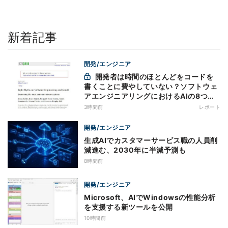
新着記事
開発/エンジニア
開発者は時間のほとんどをコードを
書くことに費やしていない？ソフトウェ
アエンジニアリングにおけるAIの8つの
神話への賛否
3時間前
レポート
開発/エンジニア
生成AIでカスタマーサービス職の人員削
減進む、2030年に半減予測も
8時間前
開発/エンジニア
Microsoft、AIでWindowsの性能分析
を支援する新ツールを公開
10時間前