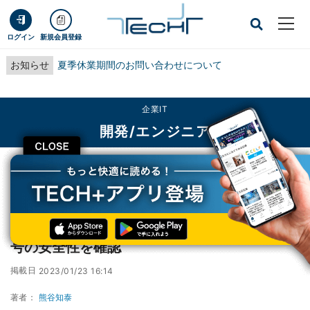
ログイン
新規会員登録
お知らせ
夏季休業期間のお問い合わせについて
企業IT
開発/エンジニア
CLOSE
TECH+
企業IT
開発/エンジニア
富士通、量子シミュレータを活用してRSA暗号の安全性を確認
富士通、量子シミュレータを活用してRSA暗
号の安全性を確認
掲載日
2023/01/23 16:14
著者：
熊谷知泰