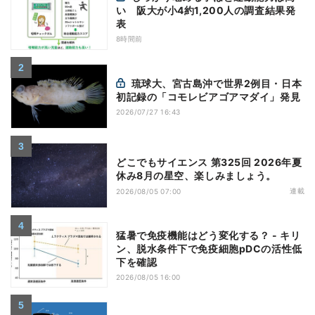
い 阪大が小4約1,200人の調査結果発
表
8時間前
琉球大、宮古島沖で世界2例目・日本
初記録の「コモレビアゴアマダイ」発見
2026/07/27 16:43
どこでもサイエンス 第325回 2026年夏
休み8月の星空、楽しみましょう。
連載
2026/08/05 07:00
猛暑で免疫機能はどう変化する？ - キリ
ン、脱水条件下で免疫細胞pDCの活性低
下を確認
2026/08/05 16:00