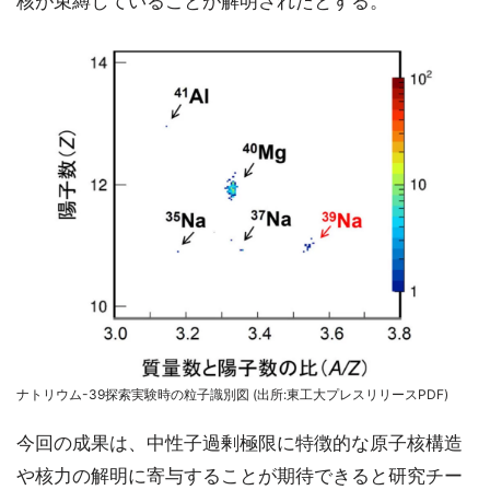
核が束縛していることが解明されたとする。
ナトリウム-39探索実験時の粒子識別図 (出所:東工大プレスリリースPDF)
今回の成果は、中性子過剰極限に特徴的な原子核構造
や核力の解明に寄与することが期待できると研究チー