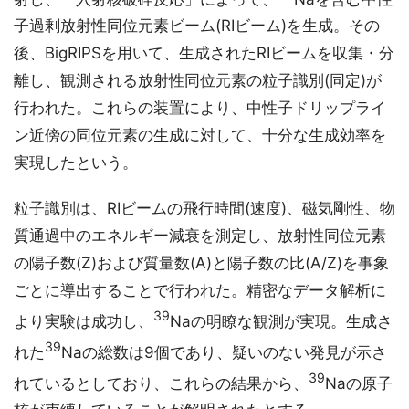
子過剰放射性同位元素ビーム(RIビーム)を生成。その
後、BigRIPSを用いて、生成されたRIビームを収集・分
離し、観測される放射性同位元素の粒子識別(同定)が
行われた。これらの装置により、中性子ドリップライ
ン近傍の同位元素の生成に対して、十分な生成効率を
実現したという。
粒子識別は、RIビームの飛行時間(速度)、磁気剛性、物
質通過中のエネルギー減衰を測定し、放射性同位元素
の陽子数(Z)および質量数(A)と陽子数の比(A/Z)を事象
ごとに導出することで行われた。精密なデータ解析に
39
より実験は成功し、
Naの明瞭な観測が実現。生成さ
39
れた
Naの総数は9個であり、疑いのない発見が示さ
39
れているとしており、これらの結果から、
Naの原子