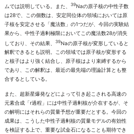
39
ムでは説明している。また、
Naの原子核の中性子数
は28で、この個数は、安定同位体の領域においては原
子核を安定させる「魔法数」の1つだが、今回の実験結
果から、中性子過剰極限においてこの魔法数28が消失
39
しており、その結果、
Naの原子核が変形していると
解釈できるとも説明。この領域では原子核が変形する
と核子はより強く結合し、原子核はより束縛するから
であり、この解釈は、最近の最先端の理論計算とも整
合するとしている。
また、超新星爆発などによって引き起こされる高速の
元素合成「r過程」には中性子過剰核が介在するが、そ
の解明にはそれらの質量予想が重要だとする。今回の
成果は、こうした中性子過剰核の質量モデルの有効性
を検証する上で、重要な試金石になることも期待でき