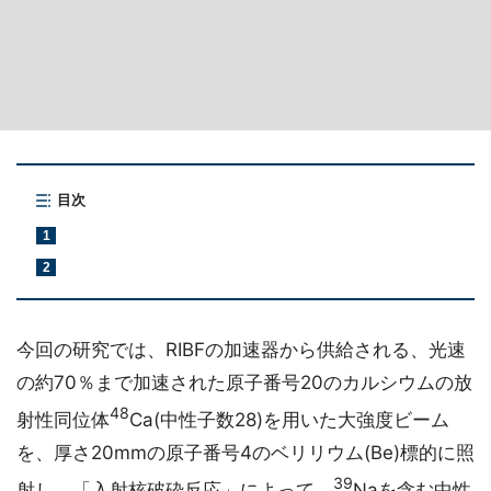
目次
1
2
今回の研究では、RIBFの加速器から供給される、光速
の約70％まで加速された原子番号20のカルシウムの放
48
射性同位体
Ca(中性子数28)を用いた大強度ビーム
を、厚さ20mmの原子番号4のベリリウム(Be)標的に照
39
射し、「入射核破砕反応」によって、
Naを含む中性