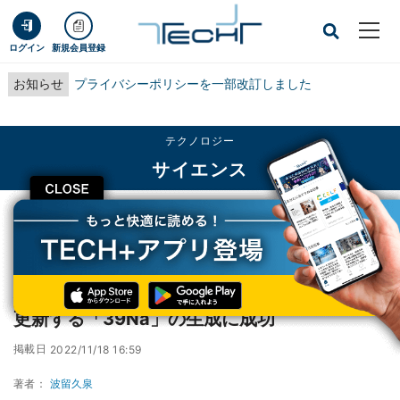
ログイン
新規会員登録
お知らせ
プライバシーポリシーを一部改訂しました
テクノロジー
サイエンス
CLOSE
TECH+
テクノロジー
サイエンス
理研など、ナトリウム中性子過剰核の限界を更新する「39Na」の生成に成功
理研など、ナトリウム中性子過剰核の限界を
更新する「39Na」の生成に成功
掲載日
2022/11/18 16:59
著者：
波留久泉