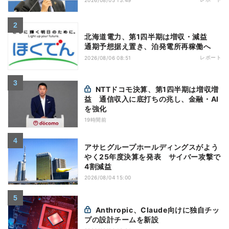
北海道電力、第1四半期は増収・減益
通期予想据え置き、泊発電所再稼働へ
レポート
2026/08/06 08:51
NTTドコモ決算、第1四半期は増収増
益 通信収入に底打ちの兆し、金融・AI
を強化
19時間前
アサヒグループホールディングスがよう
やく25年度決算を発表 サイバー攻撃で
4割減益
2026/08/04 15:00
Anthropic、Claude向けに独自チッ
プの設計チームを新設