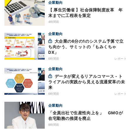
企業動向
【 厚生労働省 】社会保障制度改革 年
末までに工程表を策定
4時間前
企業動向
大企業の6分の1のシステム予算で立
ち向かう、サミットの「もみくちゃ
DX」
6時間前
レポート
企業動向
データが変えるリアルコマース - ト
ライアルの実践から見える流通変革の未
来
6時間前
レポート
企業動向
「全員出社で生産性向上を」 GMOが
在宅勤務の推奨を廃止
8時間前