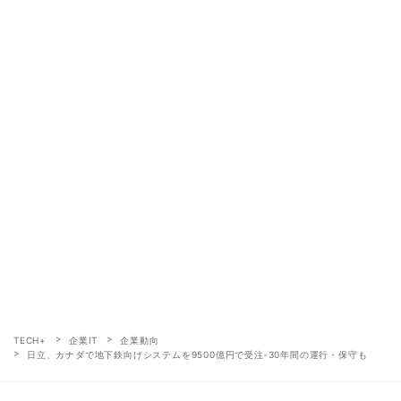
TECH+
企業IT
企業動向
日立、カナダで地下鉄向けシステムを9500億円で受注‐30年間の運行・保守も