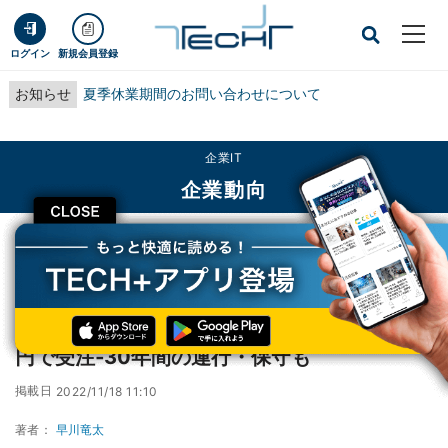
ログイン
新規会員登録
お知らせ
夏季休業期間のお問い合わせについて
企業IT
企業動向
CLOSE
TECH+
企業IT
企業動向
日立、カナダで地下鉄向けシステムを9500億円で受注‐30年間の運行・保守も
日立、カナダで地下鉄向けシステムを9500億
円で受注‐30年間の運行・保守も
掲載日
2022/11/18 11:10
著者：
早川竜太