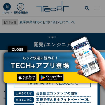
ログイン
新規会員登録
お知らせ
夏季休業期間のお問い合わせについて
企業IT
開発/エンジニア
CLOSE
TECH+
企業IT
開発/エンジニア
「なんでも屋にはならない」 - SREを導入したJCBが感じた効果とは？
レポート
「なんでも屋にはならない」 - SREを導入した
JCBが感じた効果とは？
掲載日
更新日
2022/08/30 11:30
2022/12/15 14:11