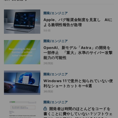
開発/エンジニア
Apple、バグ報奨金制度を見直し AIに
よる脆弱性報告が急増
5分前
開発/エンジニア
OpenAI、新モデル「Astra」の開発を
一部停止 「重大」水準のサイバー攻撃
能力の可能性
2時間前
開発/エンジニア
Windows 11で意外と知られていない便
利なショートカットキー6選
3時間前
開発/エンジニア
開発者は時間のほとんどをコードを
書くことに費やしていない？ソフトウェ