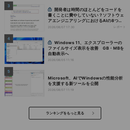
開発者は時間のほとんどをコードを
書くことに費やしていない？ソフトウェ
アエンジニアリングにおけるAIの8つの
神話への賛否
レポート
2026/08/07 17:30
Windows 11、エクスプローラーの
ファイルサイズ表示を改善 GB・MBを
自動表示へ
2026/08/05 11:16
Microsoft、AIでWindowsの性能分析
を支援する新ツールを公開
2026/08/07 11:19
ランキングをもっと見る