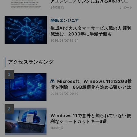
アエンジニアリングにおけるAIの8つの
神話への賛否
24時間前
レポート
開発/エンジニア
生成AIでカスタマーサービス職の人員削
減進む、2030年に半減予測も
2026/08/07 12:54
アクセスランキング
Microsoft、Windows 11の32GB推
奨を削除 8GB最適化を進める狙いとは
2026/08/07 09:10
Windows 11で意外と知られていない便
利なショートカットキー6選
16時間前