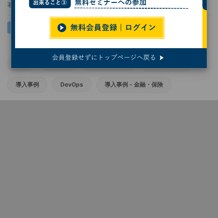
著者：
岩井 健太
JCB
Google
Google Cloud
ITエンジニア
導入事例
DevOps
導入事例 - 金融・保険