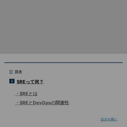
目次
SREって何？
1
SREとは
SREとDevOpsの関連性
目次を開く