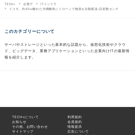
TECH+
企業IT
ITインフラ
ドコモ、約40㎞離れた沖縄離島にドローンで物資を自動配送‐誤差数センチ
このカテゴリーについて
サーバやストレージといった基本的な話題から、仮想化技術やクラウ
ド、ビッグデータ、業務アプリケーションといった企業向けITの最新情
報を紹介します。
TECH+について
利用規約
お知らせ
会員規約
その他、お問い合わせ
情報提供
サイトマップ
広告について