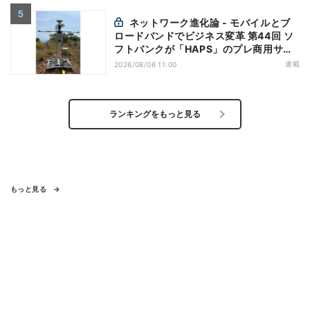
ネットワーク進化論 - モバイルとブ
ロードバンドでビジネス変革 第44回 ソ
フトバンクが「HAPS」のプレ商用サー
ビス開始を表明、本格的な商用展開のめ
連載
2026/08/06 11:00
どは
ランキングをもっと見る
もっと見る