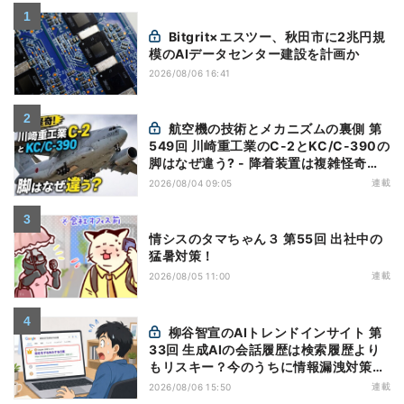
Bitgrit×エスツー、秋田市に2兆円規
模のAIデータセンター建設を計画か
2026/08/06 16:41
航空機の技術とメカニズムの裏側 第
549回 川崎重工業のC-2とKC/C-390の
脚はなぜ違う? - 降着装置は複雑怪奇
(5)|軍用輸送機(10)
連載
2026/08/04 09:05
情シスのタマちゃん３ 第55回 出社中の
猛暑対策！
連載
2026/08/05 11:00
柳谷智宣のAIトレンドインサイト 第
33回 生成AIの会話履歴は検索履歴より
もリスキー？今のうちに情報漏洩対策を
万全にしておこう
連載
2026/08/06 15:50