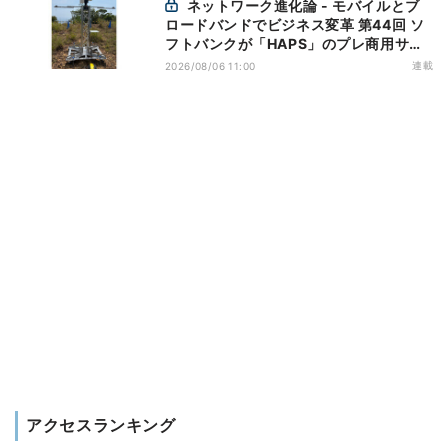
ネットワーク進化論 - モバイルとブ
ロードバンドでビジネス変革 第44回 ソ
フトバンクが「HAPS」のプレ商用サー
ビス開始を表明、本格的な商用展開のめ
連載
2026/08/06 11:00
どは
アクセスランキング