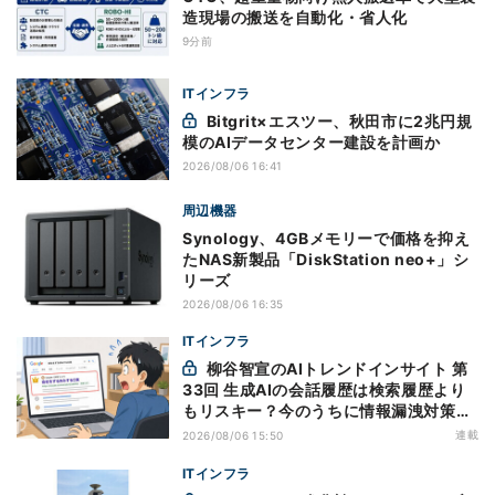
造現場の搬送を自動化・省人化
9分前
ITインフラ
Bitgrit×エスツー、秋田市に2兆円規
模のAIデータセンター建設を計画か
2026/08/06 16:41
周辺機器
Synology、4GBメモリーで価格を抑え
たNAS新製品「DiskStation neo+」シ
リーズ
2026/08/06 16:35
ITインフラ
柳谷智宣のAIトレンドインサイト 第
33回 生成AIの会話履歴は検索履歴より
もリスキー？今のうちに情報漏洩対策を
万全にしておこう
連載
2026/08/06 15:50
ITインフラ