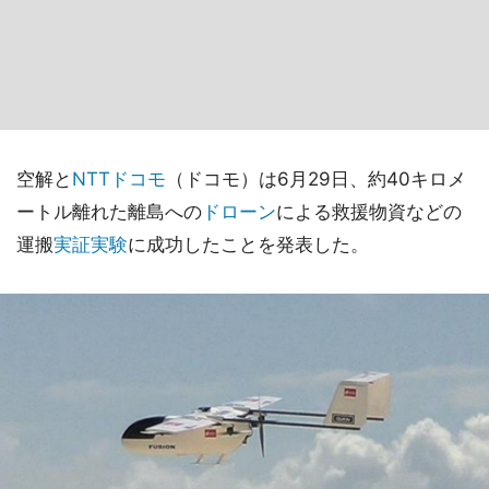
空解と
NTTドコモ
（ドコモ）は6月29日、約40キロメ
ートル離れた離島への
ドローン
による救援物資などの
運搬
実証実験
に成功したことを発表した。