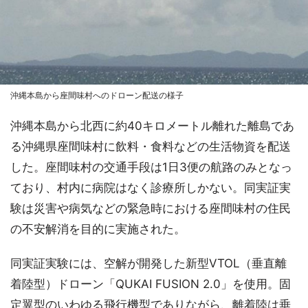
沖縄本島から座間味村へのドローン配送の様子
沖縄本島から北西に約40キロメートル離れた離島であ
る沖縄県座間味村に飲料・食料などの生活物資を配送
した。座間味村の交通手段は1日3便の航路のみとなっ
ており、村内に病院はなく診療所しかない。同実証実
験は災害や病気などの緊急時における座間味村の住民
の不安解消を目的に実施された。
同実証実験には、空解が開発した新型VTOL（垂直離
着陸型）ドローン「QUKAI FUSION 2.0」を使用。固
定翼型のいわゆる飛行機型でありながら、離着陸は垂