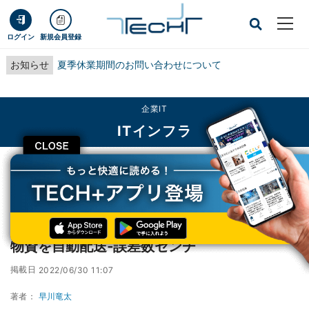
ログイン
新規会員登録
お知らせ
夏季休業期間のお問い合わせについて
企業IT
ITインフラ
CLOSE
TECH+
企業IT
ITインフラ
ドコモ、約40㎞離れた沖縄離島にドローンで物資を自動配送‐誤差数センチ
ドコモ、約40㎞離れた沖縄離島にドローンで
物資を自動配送‐誤差数センチ
掲載日
2022/06/30 11:07
著者：
早川竜太