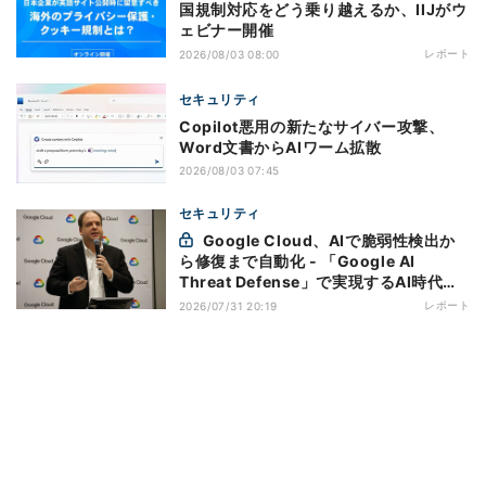
国規制対応をどう乗り越えるか、IIJがウ
ェビナー開催
レポート
2026/08/03 08:00
セキュリティ
Copilot悪用の新たなサイバー攻撃、
Word文書からAIワーム拡散
2026/08/03 07:45
セキュリティ
Google Cloud、AIで脆弱性検出か
ら修復まで自動化 - 「Google AI
Threat Defense」で実現するAI時代の
防御戦略
レポート
2026/07/31 20:19