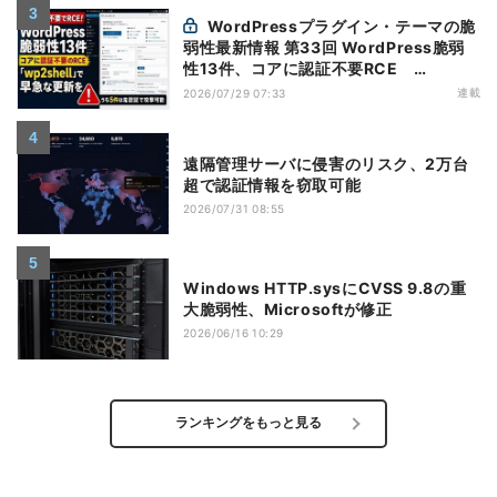
WordPressプラグイン・テーマの脆
弱性最新情報 第33回 WordPress脆弱
性13件、コアに認証不要RCE
「wp2shell」で早急な更新を【7月16日
連載
2026/07/29 07:33
～7月22日】
遠隔管理サーバに侵害のリスク、2万台
超で認証情報を窃取可能
2026/07/31 08:55
Windows HTTP.sysにCVSS 9.8の重
大脆弱性、Microsoftが修正
2026/06/16 10:29
ランキングをもっと見る