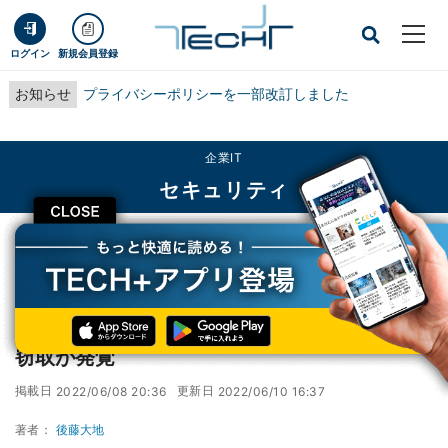
ログイン
新規会員登録
お知らせ
プライバシーポリシーを一部改訂しました
企業IT
セキュリティ
CLOSE
TECH+
企業IT
セキュリティ
2秒の沈黙を悪用したクレジットカード情報の窃取が発覚
2秒の沈黙を悪用したクレジットカード情報の
窃取が発覚
掲載日
更新日
2022/06/08 20:36
2022/06/10 16:37
著者：
後藤大地