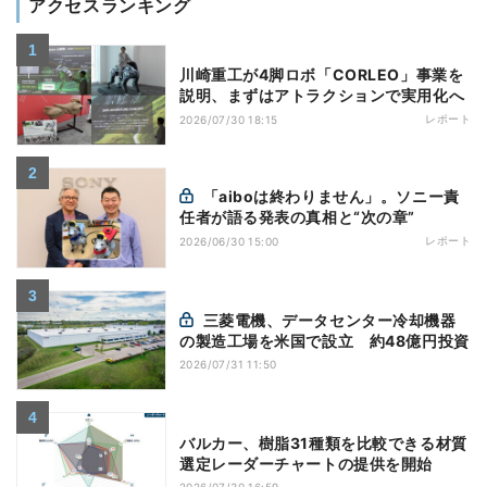
アクセスランキング
川崎重工が4脚ロボ「CORLEO」事業を
説明、まずはアトラクションで実用化へ
レポート
2026/07/30 18:15
「aiboは終わりません」。ソニー責
任者が語る発表の真相と“次の章”
レポート
2026/06/30 15:00
三菱電機、データセンター冷却機器
の製造工場を米国で設立 約48億円投資
2026/07/31 11:50
バルカー、樹脂31種類を比較できる材質
選定レーダーチャートの提供を開始
2026/07/30 16:59