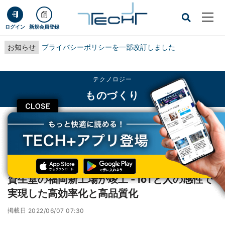
ログイン
新規会員登録
お知らせ
プライバシーポリシーを一部改訂しました
テクノロジー
ものづくり
CLOSE
TECH+
テクノロジー
ものづくり
資生堂の福岡新工場が竣工 - IoTと人の感性で実現した高効率化と高品質化
レポート
資生堂の福岡新工場が竣工 - IoTと人の感性で
実現した高効率化と高品質化
掲載日
2022/06/07 07:30