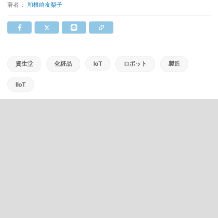
著者：
和根﨑友梨子
資生堂
化粧品
IoT
ロボット
製造
IIoT