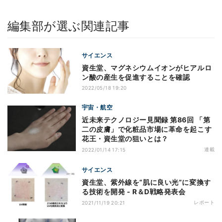
編集部が選ぶ関連記事
サイエンス
資生堂、マグネシウムイオンがヒアルロ
ン酸の産生を促進することを確認
2022/05/18 19:20
宇宙・航空
近未来テクノロジー見聞録 第86回 「第
二の皮膚」で化粧品市場に革命を起こす
花王・資生堂の狙いとは？
連載
2022/01/14 17:15
サイエンス
資生堂、紫外線を“肌に良い光”に変換す
る技術を開発 - R＆D戦略発表会
レポート
2021/11/19 20:21