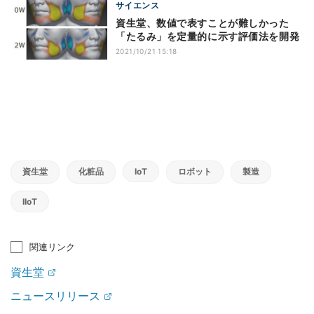
サイエンス
資生堂、数値で表すことが難しかった
「たるみ」を定量的に示す評価法を開発
2021/10/21 15:18
資生堂
化粧品
IoT
ロボット
製造
IIoT
関連リンク
資生堂
ニュースリリース