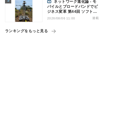
ネットワーク進化論 - モ
バイルとブロードバンドでビ
ジネス変革 第44回 ソフトバ
ンクが「HAPS」のプレ商用
連載
2026/08/06 11:00
サービス開始を表明、本格的
な商用展開のめどは
ランキングをもっと見る