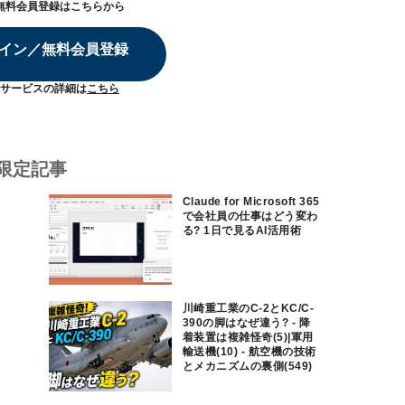
無料会員登録はこちらから
イン／無料会員登録
サービスの詳細は
こちら
限定記事
Claude for Microsoft 365
で会社員の仕事はどう変わ
る? 1日で見るAI活用術
川崎重工業のC-2とKC/C-
390の脚はなぜ違う? - 降
着装置は複雑怪奇(5)|軍用
輸送機(10) - 航空機の技術
とメカニズムの裏側(549)