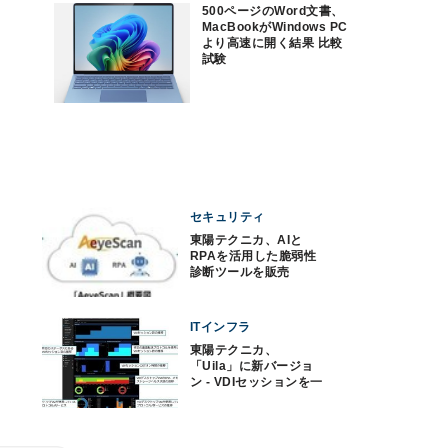
500ページのWord文書、
MacBookがWindows PC
より高速に開く結果 比較
試験
セキュリティ
東陽テクニカ、AIと
RPAを活用した脆弱性
診断ツールを販売
ITインフラ
東陽テクニカ、
「Uila」に新バージョ
ン - VDIセッションを一
覧で可視化