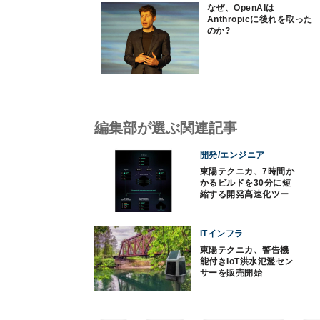
なぜ、OpenAIは
Anthropicに後れを取った
のか?
編集部が選ぶ関連記事
開発/エンジニア
東陽テクニカ、7時間か
かるビルドを30分に短
縮する開発高速化ツー
ル
ITインフラ
東陽テクニカ、警告機
能付きIoT洪水氾濫セン
サーを販売開始