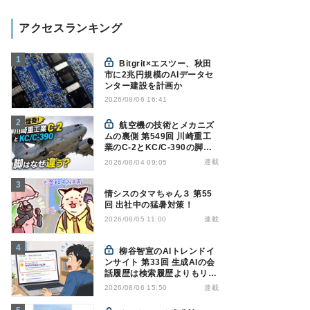
アクセスランキング
Bitgrit×エスツー、秋田
市に2兆円規模のAIデータセ
ンター建設を計画か
2026/08/06 16:41
航空機の技術とメカニズ
ムの裏側 第549回 川崎重工
業のC-2とKC/C-390の脚は
なぜ違う? - 降着装置は複雑
連載
2026/08/04 09:05
怪奇(5)|軍用輸送機(10)
情シスのタマちゃん３ 第55
回 出社中の猛暑対策！
連載
2026/08/05 11:00
柳谷智宣のAIトレンドイ
ンサイト 第33回 生成AIの会
話履歴は検索履歴よりもリス
キー？今のうちに情報漏洩対
連載
2026/08/06 15:50
策を万全にしておこう