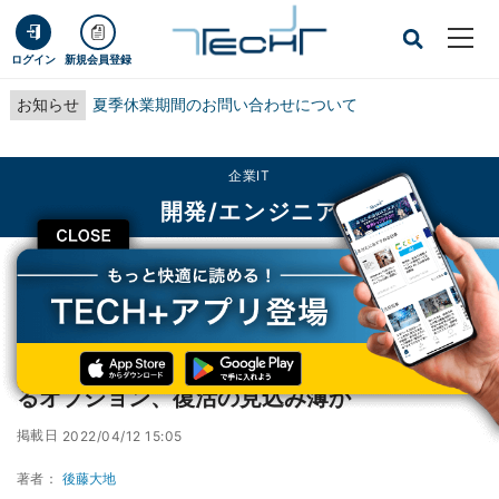
ログイン
新規会員登録
お知らせ
夏季休業期間のお問い合わせについて
企業IT
開発/エンジニア
CLOSE
TECH+
企業IT
開発/エンジニア
Windows 11で消えたタスクバーの位置変更するオプション、復活の見込み薄か
Windows 11で消えたタスクバーの位置変更す
るオプション、復活の見込み薄か
掲載日
2022/04/12 15:05
著者：
後藤大地