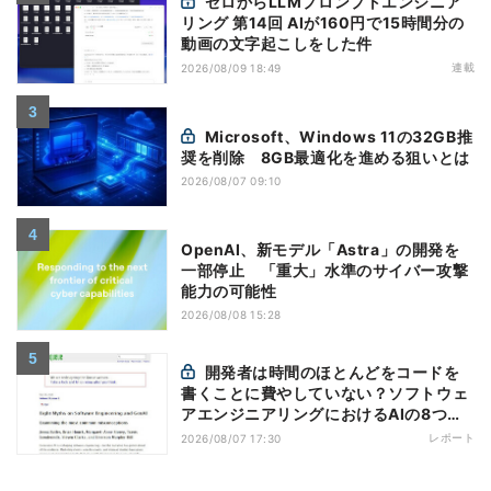
ゼロからLLMプロンプトエンジニア
リング 第14回 AIが160円で15時間分の
動画の文字起こしをした件
連載
2026/08/09 18:49
Microsoft、Windows 11の32GB推
奨を削除 8GB最適化を進める狙いとは
2026/08/07 09:10
OpenAI、新モデル「Astra」の開発を
一部停止 「重大」水準のサイバー攻撃
能力の可能性
2026/08/08 15:28
開発者は時間のほとんどをコードを
書くことに費やしていない？ソフトウェ
アエンジニアリングにおけるAIの8つの
神話への賛否
レポート
2026/08/07 17:30