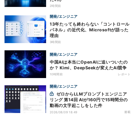
2時間前
開発/エンジニア
13年たっても終わらない「コントロール
パネル」の近代化、Microsoftが語った
理由
3時間前
開発/エンジニア
中国AIは本当にOpenAIに追いついたの
か？ Kimi、DeepSeekが変えたAI競争
10時間前
レポート
開発/エンジニア
ゼロからLLMプロンプトエンジニア
リング 第14回 AIが160円で15時間分の
動画の文字起こしをした件
連載
2026/08/09 18:49