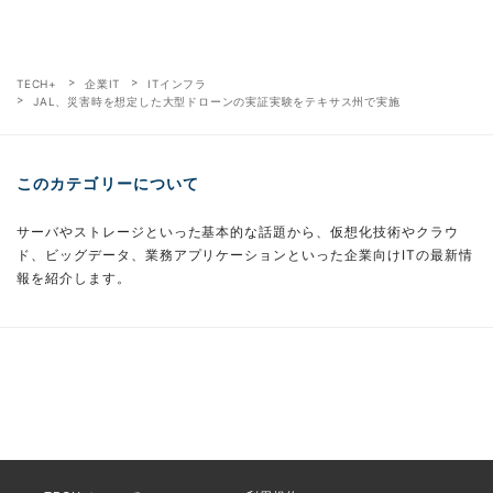
TECH+
企業IT
ITインフラ
JAL、災害時を想定した大型ドローンの実証実験をテキサス州で実施
このカテゴリーについて
サーバやストレージといった基本的な話題から、仮想化技術やクラウ
ド、ビッグデータ、業務アプリケーションといった企業向けITの最新情
報を紹介します。