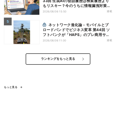
33回 生成AIの会話履歴は検索履歴より
もリスキー？今のうちに情報漏洩対策を
万全にしておこう
連載
2026/08/06 15:50
ネットワーク進化論 - モバイルとブ
ロードバンドでビジネス変革 第44回 ソ
フトバンクが「HAPS」のプレ商用サー
ビス開始を表明、本格的な商用展開のめ
連載
2026/08/06 11:00
どは
ランキングをもっと見る
もっと見る