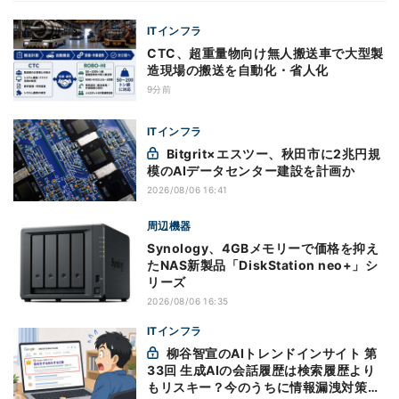
ITインフラ
CTC、超重量物向け無人搬送車で大型製
造現場の搬送を自動化・省人化
9分前
ITインフラ
Bitgrit×エスツー、秋田市に2兆円規
模のAIデータセンター建設を計画か
2026/08/06 16:41
周辺機器
Synology、4GBメモリーで価格を抑え
たNAS新製品「DiskStation neo+」シ
リーズ
2026/08/06 16:35
ITインフラ
柳谷智宣のAIトレンドインサイト 第
33回 生成AIの会話履歴は検索履歴より
もリスキー？今のうちに情報漏洩対策を