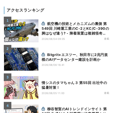
アクセスランキング
航空機の技術とメカニズムの裏側 第
549回 川崎重工業のC-2とKC/C-390の
脚はなぜ違う? - 降着装置は複雑怪奇
(5)|軍用輸送機(10)
連載
2026/08/04 09:05
Bitgrit×エスツー、秋田市に2兆円規
模のAIデータセンター建設を計画か
2026/08/06 16:41
情シスのタマちゃん３ 第55回 出社中の
猛暑対策！
連載
2026/08/05 11:00
柳谷智宣のAIトレンドインサイト 第