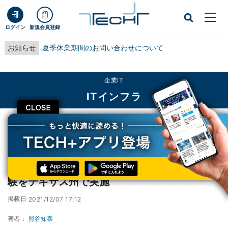
ログイン
新規会員登録
お知らせ
夏季休業期間のお問い合わせについて
企業IT
ITインフラ
CLOSE
TECH+
企業IT
ITインフラ
JAL、災害時を想定した大型ドローンの実証実験をテキサス州で実施
JAL、災害時を想定した大型ドローンの実証実
験をテキサス州で実施
掲載日
2021/12/07 17:12
著者：
熊谷知泰