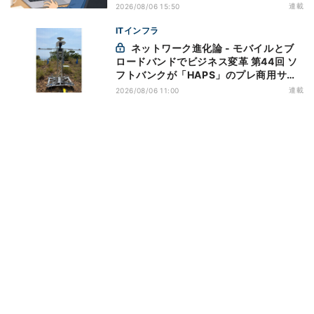
万全にしておこう
連載
2026/08/06 15:50
ITインフラ
ネットワーク進化論 - モバイルとブ
ロードバンドでビジネス変革 第44回 ソ
フトバンクが「HAPS」のプレ商用サー
ビス開始を表明、本格的な商用展開のめ
連載
2026/08/06 11:00
どは