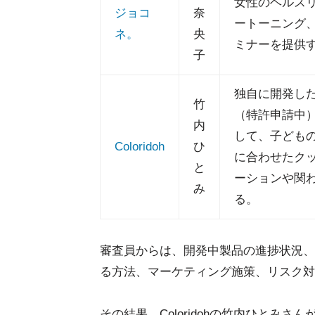
女性のヘルス
ジョコ
奈
ートーニング
ネ。
央
ミナーを提供
子
独自に開発し
竹
（特許申請中
内
して、子ども
Coloridoh
ひ
に合わせたク
と
ーションや関
み
る。
審査員からは、開発中製品の進捗状況、
る方法、マーケティング施策、リスク対
その結果、Coloridohの竹内ひとみさ