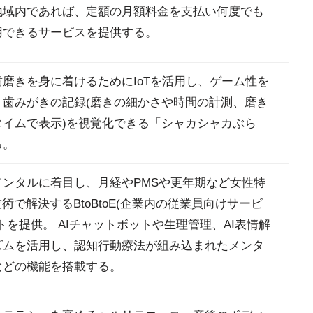
地域内であれば、定額の月額料金を支払い何度でも
用できるサービスを提供する。
磨きを身に着けるためにIoTを活用し、ゲーム性を
、歯みがきの記録(磨きの細かさや時間の計測、磨き
タイムで表示)を視覚化できる「シャカシャカぶら
る。
メンタルに着目し、月経やPMSや更年期など女性特
技術で解決するBtoBtoE(企業内の従業員向けサービ
トを提供。 AIチャットボットや生理管理、AI表情解
ズムを活用し、認知行動療法が組み込まれたメンタ
などの機能を搭載する。