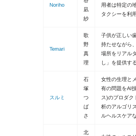
谷
Noriho
用者は特定の
凪
タクシーを利
紗
歌
子供が正しい歯
野
持たせながら
Temari
真
場所をリアル
理
し」を提供す
石
女性の生理と
塚
有の問題をAI
スルミ
つ
ス)のプロダク
ば
析のアルゴリ
さ
ルヘルスケア
北