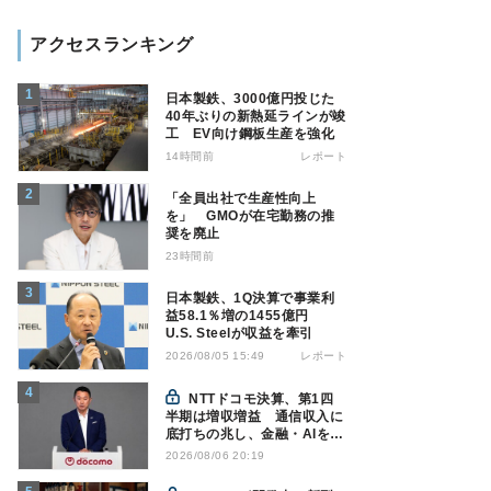
アクセスランキング
日本製鉄、3000億円投じた
40年ぶりの新熱延ラインが竣
工 EV向け鋼板生産を強化
14時間前
レポート
「全員出社で生産性向上
を」 GMOが在宅勤務の推
奨を廃止
23時間前
日本製鉄、1Q決算で事業利
益58.1％増の1455億円
U.S. Steelが収益を牽引
レポート
2026/08/05 15:49
NTTドコモ決算、第1四
半期は増収増益 通信収入に
底打ちの兆し、金融・AIを強
化
2026/08/06 20:19