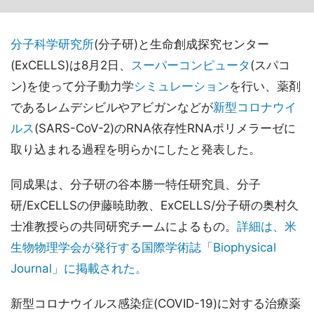
分子科学研究所
(分子研)と生命創成探究センター
(ExCELLS)は8月2日、
スーパーコンピュータ
(スパコ
ン)を使って分子動力学
シミュレーション
を行い、薬剤
であるレムデシビルやアビガンなどが
新型コロナウイ
ルス
(SARS-CoV-2)のRNA依存性RNAポリメラーゼに
取り込まれる過程を明らかにしたと発表した。
同成果は、分子研の谷本勝一特任研究員、分子
研/ExCELLSの伊藤暁助教、ExCELLS/分子研の奥村久
士准教授らの共同研究チームによるもの。
詳細は、米
生物物理学会が発行する国際学術誌「Biophysical
Journal」に掲載された。
新型コロナウイルス感染症(COVID-19)に対する治療薬