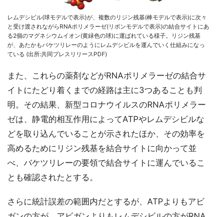
レムデシビル(球モデルで表示)が、複数のリジン残基(棒モデルで表示)に次々
と受け渡されながらRNAポリメラーゼ(リボンモデルで表示)の結合サイトにあ
る2個のマグネシウムイオン(黄緑色の球)に運ばれている様子。リジン残基
が、あたかもバケツリレーのようにレムデシビルを運んでいく仕組みになっ
ている (出所:共同プレスリリースPDF)
また、これらの薬剤などがRNAポリメラーゼの結合サ
イトにたどり着くまでの経路は主に3つあることも判
明。その結果、新型コロナウイルスのRNAポリメラー
ゼは、静電的相互作用によってATPやレムデシビルな
どを取り込んでいることが示されたほか、その効率を
高めるためにリジン残基を結合サイトに向かって並
べ、バケツリレーの要領で結合サイトに運んでいるこ
とも確認されたとする。
さらに統計誤差の範囲内だとするが、ATPよりもアビ
ガンの方が、アビガンよりもレムデシビルの方がRNA