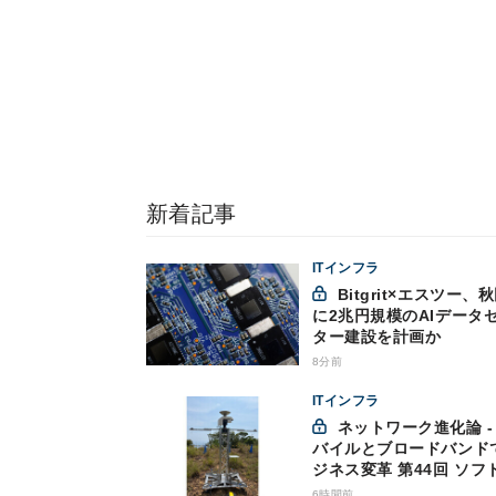
新着記事
ITインフラ
Bitgrit×エスツー、秋田市
に2兆円規模のAIデータ
ター建設を計画か
8分前
ITインフラ
ネットワーク進化論 - モ
バイルとブロードバンド
ジネス変革 第44回 ソフ
ンクが「HAPS」のプレ
6時間前