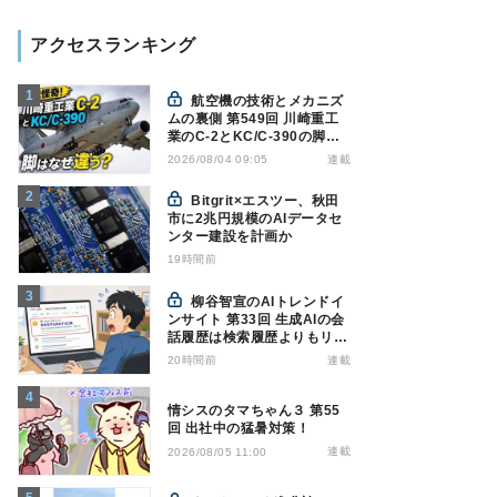
アクセスランキング
航空機の技術とメカニズ
ムの裏側 第549回 川崎重工
業のC-2とKC/C-390の脚は
なぜ違う? - 降着装置は複雑
連載
2026/08/04 09:05
怪奇(5)|軍用輸送機(10)
Bitgrit×エスツー、秋田
市に2兆円規模のAIデータセ
ンター建設を計画か
19時間前
柳谷智宣のAIトレンドイ
ンサイト 第33回 生成AIの会
話履歴は検索履歴よりもリス
キー？今のうちに情報漏洩対
20時間前
連載
策を万全にしておこう
情シスのタマちゃん３ 第55
回 出社中の猛暑対策！
連載
2026/08/05 11:00