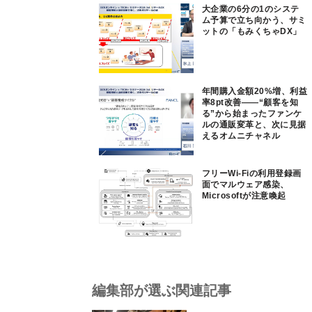
大企業の6分の1のシステ
ム予算で立ち向かう、サミ
ットの「もみくちゃDX」
年間購入金額20%増、利益
率8pt改善——“顧客を知
る”から始まったファンケ
ルの通販変革と、次に見据
えるオムニチャネル
フリーWi-Fiの利用登録画
面でマルウェア感染、
Microsoftが注意喚起
編集部が選ぶ関連記事