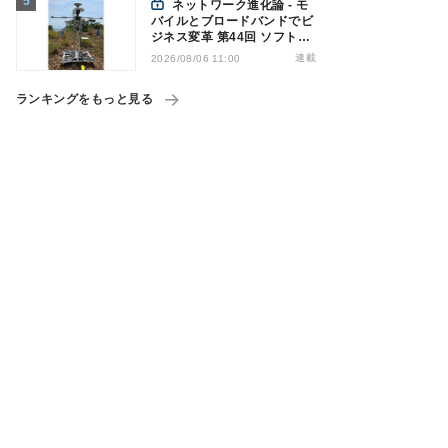
ネットワーク進化論 - モ
バイルとブロードバンドでビ
ジネス変革 第44回 ソフトバ
ンクが「HAPS」のプレ商用
連載
2026/08/06 11:00
サービス開始を表明、本格的
な商用展開のめどは
ランキングをもっと見る