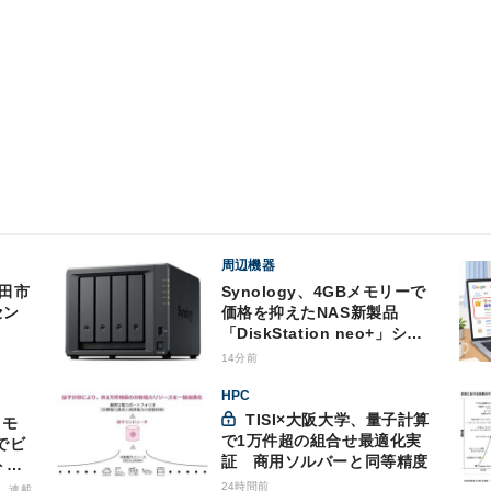
周辺機器
Synology、4GBメモリーで
セン
価格を抑えたNAS新製品
「DiskStation neo+」シリ
ーズ
14分前
HPC
TISI×大阪大学、量子計算
で1万件超の組合せ最適化実
でビ
証 商用ソルバーと同等精度
トバ
商用
24時間前
連載