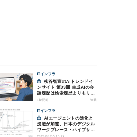
ITインフラ
柳谷智宣のAIトレンドイ
ンサイト 第33回 生成AIの会
話履歴は検索履歴よりもリス
キー？今のうちに情報漏洩対
1時間前
連載
策を万全にしておこう
ITインフラ
AIエージェントの進化と
浸透が加速、日本のデジタル
ワークプレース・ハイプサイ
クルをガートナーが発表
2026/08/05 15:22