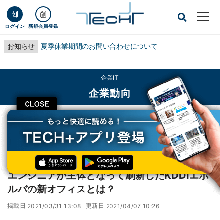
ログイン
新規会員登録
お知らせ
夏季休業期間のお問い合わせについて
企業IT
企業動向
CLOSE
TECH+
企業IT
企業動向
エンジニアが主体となって刷新したKDDIエボルバの新オフィスとは？
レポート
エンジニアが主体となって刷新したKDDIエボ
ルバの新オフィスとは？
掲載日
更新日
2021/03/31 13:08
2021/04/07 10:26