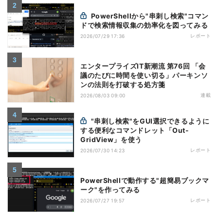
PowerShellから"串刺し検索"コマン
ドで検索情報収集の効率化を図ってみる
レポート
2026/07/29 17:36
エンタープライズIT新潮流 第76回 「会
議のたびに時間を使い切る」パーキンソ
ンの法則を打破する処方箋
連載
2026/08/03 09:00
"串刺し検索"をGUI選択できるように
する便利なコマンドレット「Out-
GridView」を使う
レポート
2026/07/30 14:23
PowerShellで動作する"超簡易ブックマ
ーク"を作ってみる
レポート
2026/07/27 19:57