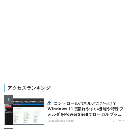
アクセスランキング
コントロールパネルどこだっけ？
Windows 11で忘れやすい機能や特殊フ
ォルダをPowerShellでローカルブック
マーク化
レポート
2026/08/04 13:46