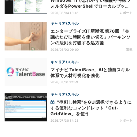
Windows 11で忘れやすい機能や特殊フ
ォルダをPowerShellでローカルブック
マーク化
レポート
2026/08/04 13:46
キャリア/スキル
エンタープライズIT新潮流 第76回 「会
議のたびに時間を使い切る」パーキンソ
ンの法則を打破する処方箋
連載
2026/08/03 09:00
キャリア/スキル
マイナビ TalentBase、AIと独自スキル
体系で人材可視化を強化
2026/07/31 12:59
キャリア/スキル
"串刺し検索"をGUI選択できるように
する便利なコマンドレット「Out-
GridView」を使う
レポート
2026/07/30 14:23