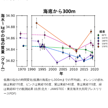
低層の塩分の時間変化(低層の海底から300mまでの平均値)。オレンジの折れ
線は東経170度、ピンクは東経150度、紫は東経140度、青は東経115度、緑
は東経80での観測結果 (出所:北大・JAMSTEC・東京海洋大共同プレスリリ
ースPDF)