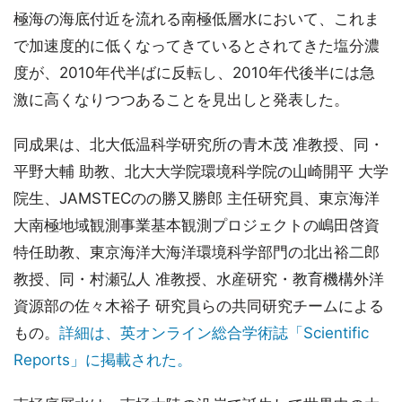
極海の海底付近を流れる南極低層水において、これま
で加速度的に低くなってきているとされてきた塩分濃
度が、2010年代半ばに反転し、2010年代後半には急
激に高くなりつつあることを見出しと発表した。
同成果は、北大低温科学研究所の青木茂 准教授、同・
平野大輔 助教、北大大学院環境科学院の山崎開平 大学
院生、JAMSTECのの勝又勝郎 主任研究員、東京海洋
大南極地域観測事業基本観測プロジェクトの嶋田啓資
特任助教、東京海洋大海洋環境科学部門の北出裕二郎
教授、同・村瀬弘人 准教授、水産研究・教育機構外洋
資源部の佐々木裕子 研究員らの共同研究チームによる
もの。
詳細は、英オンライン総合学術誌「Scientific
Reports」に掲載された。