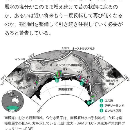
層水の塩分がこのまま増え続けて昔の状態に戻るの
か、あるいは近い将来もう一度反転して再び低くなる
のか、観測網を整備して引き続き注視していく必要が
あると警告している。
南極海における観測海域。○付き数字は、南極底層水の形勢地点。矢印は南
極底層水の拡がり方を示している (出所:北大・JAMSTEC・東京海洋大共同プ
レスリリースPDF)