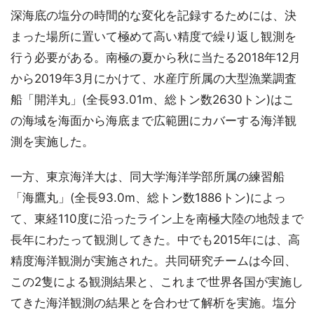
深海底の塩分の時間的な変化を記録するためには、決
まった場所に置いて極めて高い精度で繰り返し観測を
行う必要がある。南極の夏から秋に当たる2018年12月
から2019年3月にかけて、水産庁所属の大型漁業調査
船「開洋丸」(全長93.01m、総トン数2630トン)はこ
の海域を海面から海底まで広範囲にカバーする海洋観
測を実施した。
一方、東京海洋大は、同大学海洋学部所属の練習船
「海鷹丸」(全長93.0m、総トン数1886トン)によっ
て、東経110度に沿ったライン上を南極大陸の地殻まで
長年にわたって観測してきた。中でも2015年には、高
精度海洋観測が実施された。共同研究チームは今回、
この2隻による観測結果と、これまで世界各国が実施し
てきた海洋観測の結果とを合わせて解析を実施。塩分