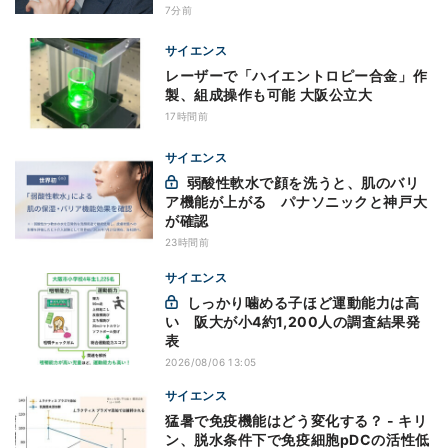
7分前
サイエンス
レーザーで「ハイエントロピー合金」作
製、組成操作も可能 大阪公立大
17時間前
サイエンス
弱酸性軟水で顔を洗うと、肌のバリ
ア機能が上がる パナソニックと神戸大
が確認
23時間前
サイエンス
しっかり噛める子ほど運動能力は高
い 阪大が小4約1,200人の調査結果発
表
2026/08/06 13:05
サイエンス
猛暑で免疫機能はどう変化する？ - キリ
ン、脱水条件下で免疫細胞pDCの活性低