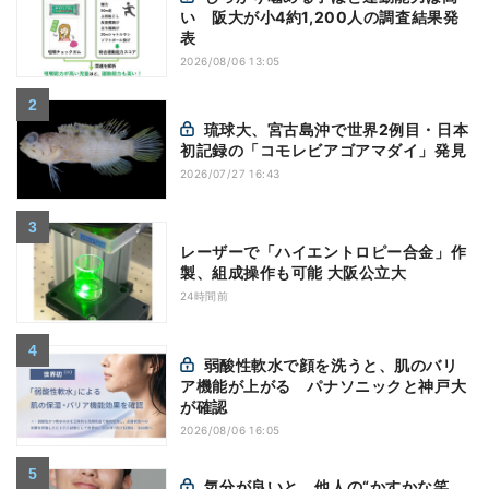
い 阪大が小4約1,200人の調査結果発
表
2026/08/06 13:05
琉球大、宮古島沖で世界2例目・日本
初記録の「コモレビアゴアマダイ」発見
2026/07/27 16:43
レーザーで「ハイエントロピー合金」作
製、組成操作も可能 大阪公立大
24時間前
弱酸性軟水で顔を洗うと、肌のバリ
ア機能が上がる パナソニックと神戸大
が確認
2026/08/06 16:05
気分が良いと、他人の“かすかな笑