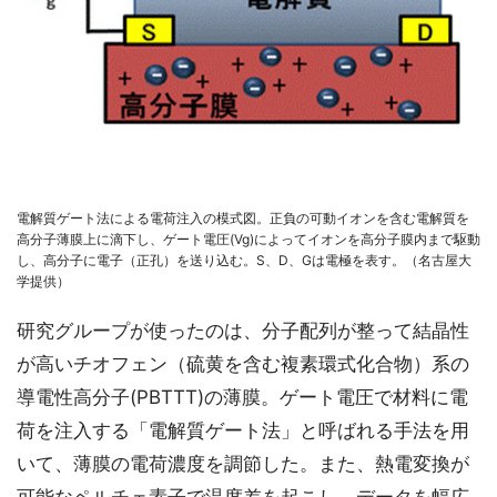
電解質ゲート法による電荷注入の模式図。正負の可動イオンを含む電解質を
高分子薄膜上に滴下し、ゲート電圧(Vg)によってイオンを高分子膜内まで駆動
し、高分子に電子（正孔）を送り込む。S、D、Gは電極を表す。（名古屋大
学提供）
研究グループが使ったのは、分子配列が整って結晶性
が高いチオフェン（硫黄を含む複素環式化合物）系の
導電性高分子(PBTTT)の薄膜。ゲート電圧で材料に電
荷を注入する「電解質ゲート法」と呼ばれる手法を用
いて、薄膜の電荷濃度を調節した。また、熱電変換が