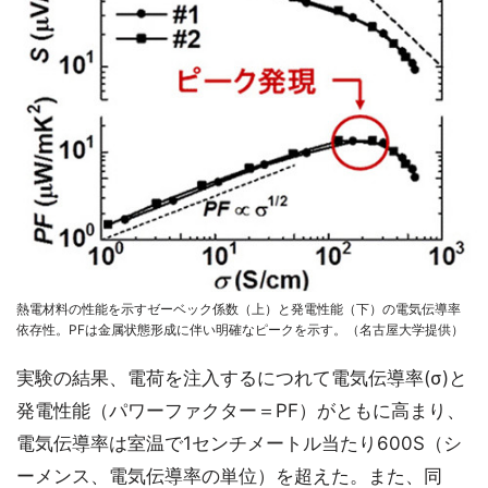
熱電材料の性能を示すゼーベック係数（上）と発電性能（下）の電気伝導率
依存性。PFは金属状態形成に伴い明確なピークを示す。（名古屋大学提供）
実験の結果、電荷を注入するにつれて電気伝導率(σ)と
発電性能（パワーファクター＝PF）がともに高まり、
電気伝導率は室温で1センチメートル当たり600S（シ
ーメンス、電気伝導率の単位）を超えた。また、同