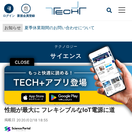
ログイン
新規会員登録
お知らせ
夏季休業期間のお問い合わせについて
テクノロジー
サイエンス
CLOSE
TECH+
テクノロジー
サイエンス
導電性高分子、半導体と金属の境で熱電変換性能が最大に フレキシブルなIoT電
源に道
導電性高分子、半導体と金属の境で熱電変換
性能が最大に フレキシブルなIoT電源に道
掲載日
2020/02/18 18:55