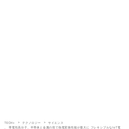
TECH+
テクノロジー
サイエンス
導電性高分子、半導体と金属の境で熱電変換性能が最大に フレキシブルなIoT電