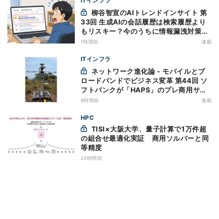
ITインフラ
柳谷智宣のAIトレンドインサイト 第
33回 生成AIの会話履歴は検索履歴より
もリスキー？今のうちに情報漏洩対策を
万全にしておこう
1時間前
連載
ITインフラ
ネットワーク進化論 - モバイルとブ
ロードバンドでビジネス変革 第44回 ソ
フトバンクが「HAPS」のプレ商用サー
ビス開始を表明、本格的な商用展開のめ
6時間前
連載
どは
HPC
TISI×大阪大学、量子計算で1万件超
の組合せ最適化実証 商用ソルバーと同
等精度
24時間前