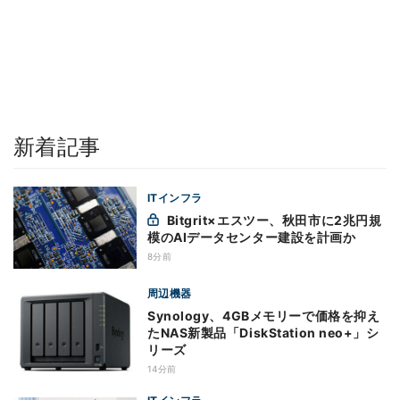
新着記事
ITインフラ
Bitgrit×エスツー、秋田市に2兆円規
模のAIデータセンター建設を計画か
8分前
周辺機器
Synology、4GBメモリーで価格を抑え
たNAS新製品「DiskStation neo+」シ
リーズ
14分前