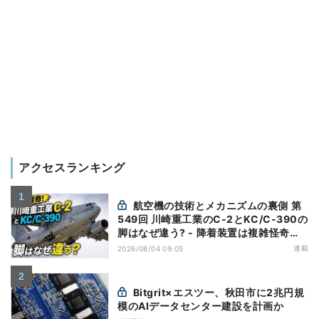
アクセスランキング
航空機の技術とメカニズムの裏側 第
549回 川崎重工業のC-2とKC/C-390の
脚はなぜ違う? - 降着装置は複雑怪奇
(5)|軍用輸送機(10)
連載
2026/08/04 09:05
Bitgrit×エスツー、秋田市に2兆円規
模のAIデータセンター建設を計画か