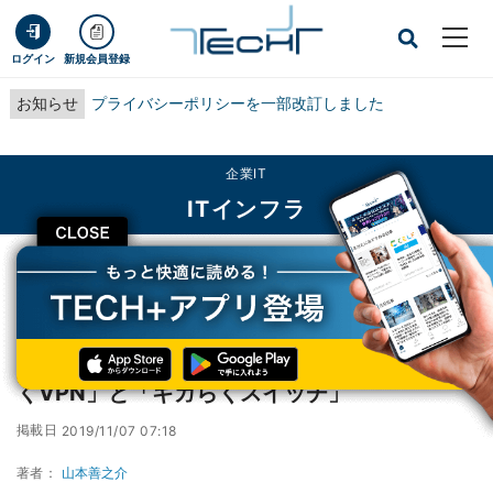
ログイン
新規会員登録
お知らせ
プライバシーポリシーを一部改訂しました
企業IT
ITインフラ
CLOSE
TECH+
企業IT
ITインフラ
NTT東日本、企業向けSDxサービス「ギガらくVPN」と「ギガらくスイッチ」
NTT東日本、企業向けSDxサービス「ギガら
くVPN」と「ギガらくスイッチ」
掲載日
2019/11/07 07:18
著者：
山本善之介