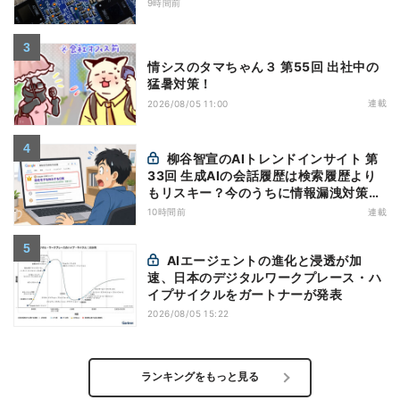
9時間前
情シスのタマちゃん３ 第55回 出社中の
猛暑対策！
連載
2026/08/05 11:00
柳谷智宣のAIトレンドインサイト 第
33回 生成AIの会話履歴は検索履歴より
もリスキー？今のうちに情報漏洩対策を
万全にしておこう
10時間前
連載
AIエージェントの進化と浸透が加
速、日本のデジタルワークプレース・ハ
イプサイクルをガートナーが発表
2026/08/05 15:22
ランキングをもっと見る