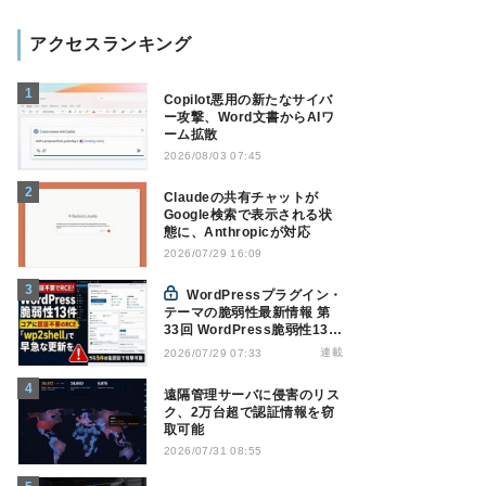
アクセスランキング
Copilot悪用の新たなサイバ
ー攻撃、Word文書からAIワ
ーム拡散
2026/08/03 07:45
Claudeの共有チャットが
Google検索で表示される状
態に、Anthropicが対応
2026/07/29 16:09
WordPressプラグイン・
テーマの脆弱性最新情報 第
33回 WordPress脆弱性13
件、コアに認証不要RCE
連載
2026/07/29 07:33
「wp2shell」で早急な更新
を【7月16日～7月22日】
遠隔管理サーバに侵害のリス
ク、2万台超で認証情報を窃
取可能
2026/07/31 08:55