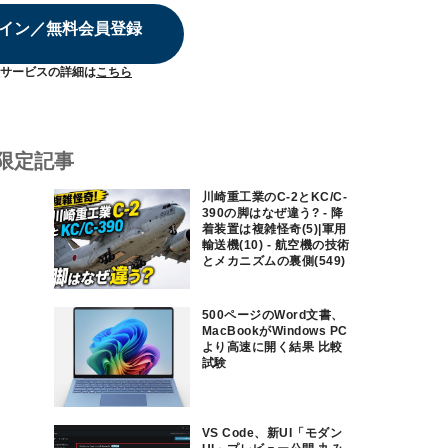
イン／無料会員登録
サービスの詳細は
こちら
限定記事
川崎重工業のC-2とKC/C-
390の脚はなぜ違う? - 降
着装置は複雑怪奇(5)|軍用
輸送機(10) - 航空機の技術
とメカニズムの裏側(549)
500ページのWord文書、
MacBookがWindows PC
より高速に開く結果 比較
試験
VS Code、新UI「モダン