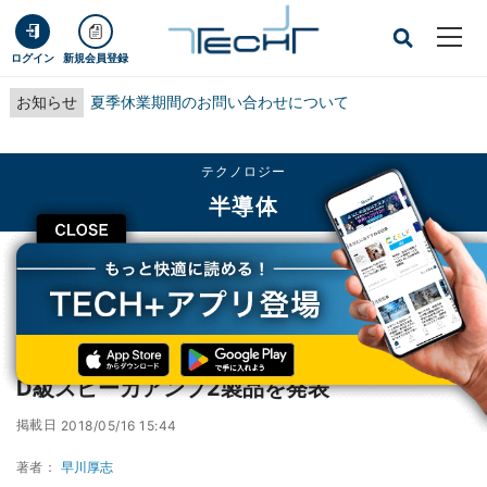
ログイン
新規会員登録
お知らせ
夏季休業期間のお問い合わせについて
テクノロジー
半導体
CLOSE
TECH+
テクノロジー
半導体
Maxim、小型でコスト効率に優れたデジタルD級スピーカアンプ2製品を発表
Maxim、小型でコスト効率に優れたデジタル
D級スピーカアンプ2製品を発表
掲載日
2018/05/16 15:44
著者：
早川厚志