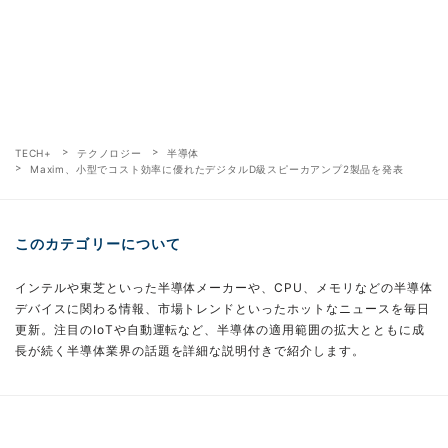
TECH+
テクノロジー
半導体
Maxim、小型でコスト効率に優れたデジタルD級スピーカアンプ2製品を発表
このカテゴリーについて
インテルや東芝といった半導体メーカーや、CPU、メモリなどの半導体
デバイスに関わる情報、市場トレンドといったホットなニュースを毎日
更新。注目のIoTや自動運転など、半導体の適用範囲の拡大とともに成
長が続く半導体業界の話題を詳細な説明付きで紹介します。