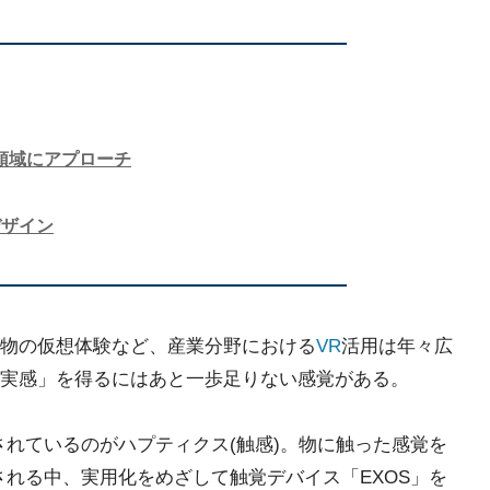
領域にアプローチ
デザイン
物の仮想体験など、産業分野における
VR
活用は年々広
実感」を得るにはあと一歩足りない感覚がある。
されているのがハプティクス(触感)。物に触った感覚を
される中、実用化をめざして触覚デバイス「EXOS」を