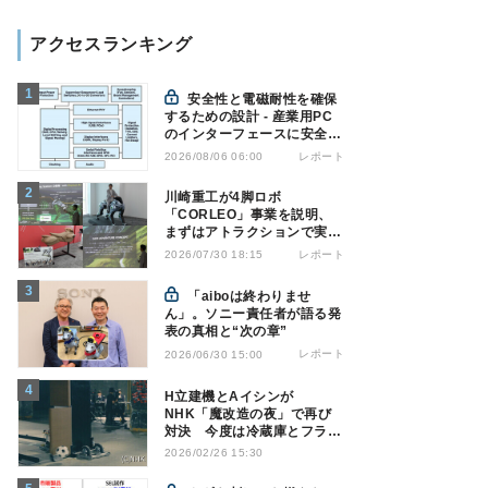
アクセスランキング
安全性と電磁耐性を確保
するための設計 - 産業用PC
のインターフェースに安全絶
縁を適用する
レポート
2026/08/06 06:00
川崎重工が4脚ロボ
「CORLEO」事業を説明、
まずはアトラクションで実用
化へ
レポート
2026/07/30 18:15
「aiboは終わりませ
ん」。ソニー責任者が語る発
表の真相と“次の章”
レポート
2026/06/30 15:00
H立建機とAイシンが
NHK「魔改造の夜」で再び
対決 今度は冷蔵庫とフライ
パンでサッカーPK!?
2026/02/26 15:30