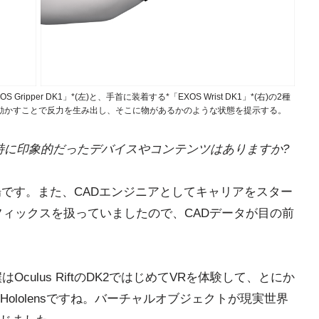
pper DK1」*(左)と、手首に装着する*「EXOS Wrist DK1」*(右)の2種
動かすことで反力を生み出し、そこに物があるかのような状態を提示する。
特に印象的だったデバイスやコンテンツはありますか?
登場です。また、CADエンジニアとしてキャリアをスター
フィックスを扱っていましたので、CADデータが目の前
はOculus RiftのDK2ではじめてVRを体験して、とにか
ololensですね。バーチャルオブジェクトが現実世界