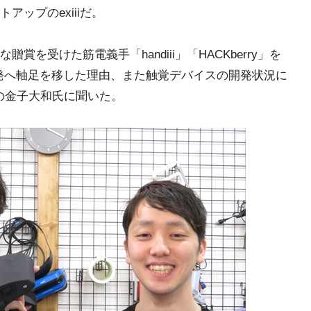
ップのexiiiだ。
を受けた筋電義手「handiii」「HACKberry」を
発へ軸足を移した理由、また触覚デバイスの開発状況に
OOの金子大和氏に聞いた。