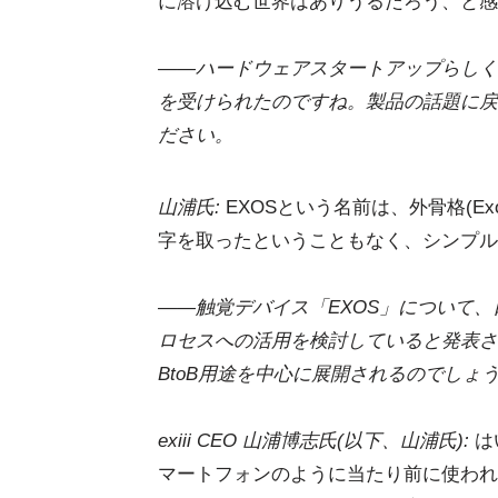
に溶け込む世界はありうるだろう、と感
――ハードウェアスタートアップらしく
を受けられたのですね。製品の話題に戻
ださい。
山浦氏:
EXOSという名前は、外骨格(Ex
字を取ったということもなく、シンプル
――触覚デバイス「EXOS」について
ロセスへの活用を検討していると発表さ
BtoB用途を中心に展開されるのでしょう
exiii CEO 山浦博志氏(以下、山浦氏):
は
マートフォンのように当たり前に使われ