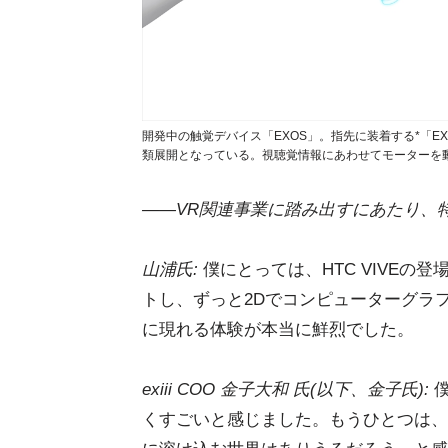
開発中の触覚デバイス「EXOS」。指先に装着する*「EXOS Gri
類展開となっている。視聴覚情報にあわせてモーターを
――VR関連事業に踏み出すにあたり、
山浦氏:
僕にとっては、HTC VIVEの
トし、ずっと2Dでコンピューターグラ
に現れる体験が本当に鮮烈でした。
exiii COO 金子大和 氏(以下、金子氏):
僕
くすごいと感じました。もうひとつは、H