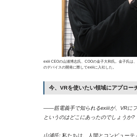
exiii CEOの山浦博志氏、COOの金子大和氏。金子
のデバイスの開発に際してexiiiに入社した。
今、VRを使いたい領域にアプロー
――筋電義手で知られるexiiiが、V
というのはどこにあったのでしょうか?
山浦氏:
私たちは、人間とコンピューテ