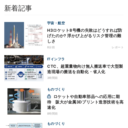
新着記事
宇宙・航空
H3ロケット8号機の失敗はどうすれば防
げたのか? 浮かび上がるリスク管理の難
しさ
8分前
レポート
ITインフラ
CTC、超重量物向け無人搬送車で大型製
造現場の搬送を自動化・省人化
3時間前
ものづくり
ロケットや自動車部品への応用に期
待 阪大が金属3Dプリント造形技術を高
速化
8時間前
ものづくり