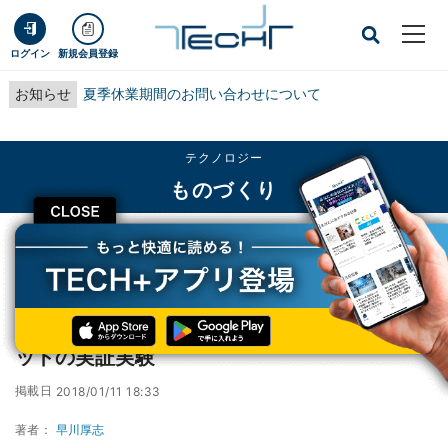
ログイン
新規会員登録
お知らせ
夏季休業期間のお問い合わせについて
テクノロジー
ものづくり
CLOSE
TECH+
テクノロジー
ものづくり
Pepperが自走して道案内 - 大阪・ATCでロボットの実証実験
Pepperが自走して道案内 - 大阪・ATCでロボ
ットの実証実験
掲載日
2018/01/11 18:33
著者：
早川厚志