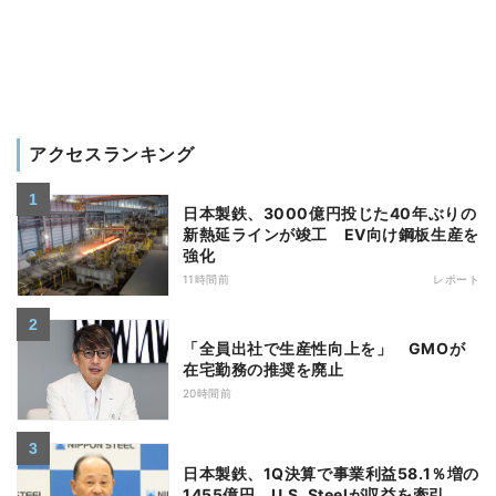
アクセスランキング
日本製鉄、3000億円投じた40年ぶりの
新熱延ラインが竣工 EV向け鋼板生産を
強化
11時間前
レポート
「全員出社で生産性向上を」 GMOが
在宅勤務の推奨を廃止
20時間前
日本製鉄、1Q決算で事業利益58.1％増の
1455億円 U.S. Steelが収益を牽引