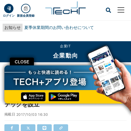
ログイン
新規会員登録
お知らせ
夏季休業期間のお問い合わせについて
企業IT
企業動向
CLOSE
TECH+
企業IT
企業動向
JALとSBIホールディングス、JAL SBIフィンテックを設立
JALとSBIホールディングス、JAL SBIフィン
テックを設立
掲載日
2017/10/03 16:30