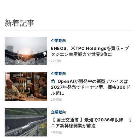
新着記事
企業動向
ENEOS、米TPC Holdingsを買収 - ブ
タジエン生産能力で世界3位に
22分前
企業動向
OpenAIが開発中の新型デバイスは
2027年発売でドーナツ型、価格300ド
ル超に
2時間前
企業動向
【 国土交通省 】最短で2036年以降 リ
ニア新幹線開業が前進
4時間前