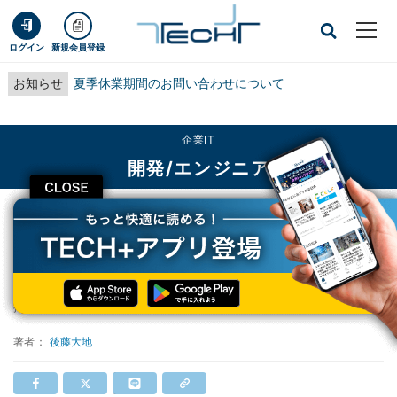
ログイン
新規会員登録
お知らせ
夏季休業期間のお問い合わせについて
企業IT
開発/エンジニア
CLOSE
TECH+
企業IT
開発/エンジニア
Windows 10高速化テクニック17選
Windows 10高速化テクニック17選
掲載日
2017/09/30 13:00
著者：
後藤大地