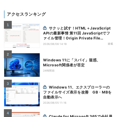
アクセスランキング
サクッと試す！HTML＋JavaScript
APIの最新事情 第11回 JavaScriptでフ
ァイル管理！Origin Private File
Systemを活用する
連載
2026/08/06 14:18
Windows 11に「スパイ」疑惑、
Microsoft関係者が否定
24時間前
Windows 11、エクスプローラーの
ファイルサイズ表示を改善 GB・MBを
自動表示へ
2026/08/05 11:16
Claude for Microsoft 365で会社員