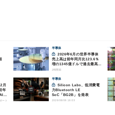
半導体
2026年6月の世界半導体
額
売上高は前年同月比123.6％
増の1345億ドルで過去最高更
新 SIA調べ
2時間前
半導体
Silicon Labs、低消費電
前年
力Bluetooth LE
AI向
SoC「BG2B」を発表
2026/08/06 16:03
ポート