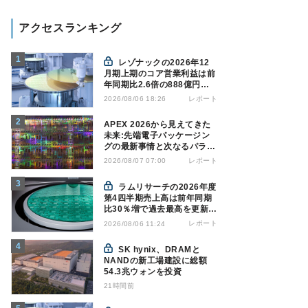
アクセスランキング
レゾナックの2026年12
月期上期のコア営業利益は前
年同期比2.6倍の888億円、
AI向け半導体材料が好調
レポート
2026/08/06 18:26
APEX 2026から見えてきた
未来:先端電子パッケージン
グの最新事情と次なるパラダ
イムシフト
レポート
2026/08/07 07:00
ラムリサーチの2026年度
第4四半期売上高は前年同期
比30％増で過去最高を更新、
NAND関連が好調
レポート
2026/08/06 11:24
SK hynix、DRAMと
NANDの新工場建設に総額
54.3兆ウォンを投資
21時間前