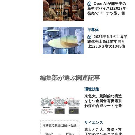
OpenAIが開発中の
新型デバイスは2027年
発売でドーナツ型、価
格300ドル超に
半導体
2026年6月の世界半
導体売上高は前年同月
比123.6％増の1345億
ドルで過去最高更新
SIA調べ
編集部が選ぶ関連記事
環境技術
東北大、規則的な構造
をもつ金属含有炭素系
触媒の合成ルートを発
見
サイエンス
東大と九大、常温・常
圧でのアンモニア合成