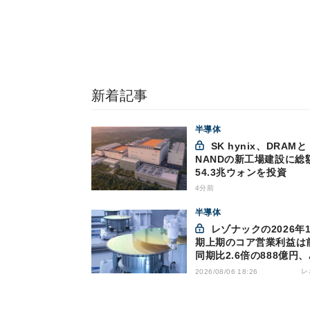
新着記事
半導体
SK hynix、DRAMと
NANDの新工場建設に総
54.3兆ウォンを投資
4分前
半導体
レゾナックの2026年12月
期上期のコア営業利益は
同期比2.6倍の888億円、
け半導体材料が好調
レ
2026/08/06 18:26