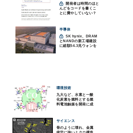
開発者は時間のほと
んどをコードを書くこ
とに費やしていない？
ソフトウェアエンジニ
アリングにおけるAIの8
つの神話への賛否
半導体
SK hynix、DRAM
とNANDの新工場建設
に総額54.3兆ウォンを
投資
環境技術
九大など、水素と一酸
化炭素を燃料とする燃
料電池触媒を開発に成
功
サイエンス
骨のように壊れ、金属
疲労に強いミクロ構造