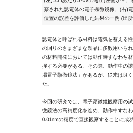
(左)1cmあたり570Vの電圧(左側が＋
察された誘電体の電子顕微鏡像、(右)
位置の誤差を評価した結果の一例 (出所
誘電体と呼ばれる材料は電気を蓄える性
の回りのさまざまな製品に多数用いられ
の材料開発においては動作時すなわち材
握する必要がある。その際、動作中の誘
場電子顕微鏡法」があるが、従来は良くて
た。
今回の研究では、電子顕微鏡観察用の試
微鏡法の高精度化を進め、動作中すなわ
0.01nmの精度で直接観察することに成