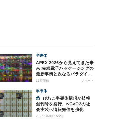
半導体
APEX 2026から見えてきた未
来:先端電子パッケージングの
最新事情と次なるパラダイム
シフト
16時間前
レポート
半導体
びわこ半導体構想が技報
創刊号を発行、r-GeO2の社
会実装へ情報発信を強化
2026/08/06 15:23