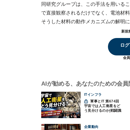
同研究グループは、この手法を用いるこ
で直接観察されるだけでなく、電池材料
そうした材料の動作メカニズムの解明に
新規
ログ
会員
AIが勧める、あなたのための会員
ITインフラ
軍事とIT 第674回
宇宙では人工衛星をど
う見分けるのか|戦闘識
別(11)
企業動向