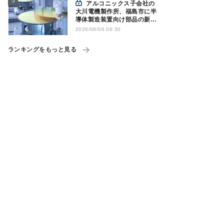
アルコニックス子会社の
大川電機製作所、福島市に半
導体製造装置向け部品の新工
場建設を決定
2026/08/06 06:30
ランキングをもっと見る