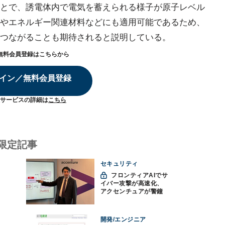
とで、誘電体内で電気を蓄えられる様子が原子レベル
やエネルギー関連材料などにも適用可能であるため、
つながることも期待されると説明している。
無料会員登録はこちらから
イン／無料会員登録
サービスの詳細は
こちら
限定記事
セキュリティ
フロンティアAIでサ
イバー攻撃が高速化、
アクセンチュアが警鐘
「防御中心からの脱却
を」
開発/エンジニア