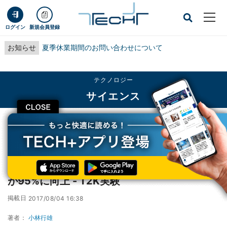
ログイン
新規会員登録
お知らせ
夏季休業期間のお問い合わせについて
テクノロジー
サイエンス
CLOSE
TECH+
テクノロジー
サイエンス
ニュートリノのCP対称性が破れている可能性が95%に向上 - T2K実験
ニュートリノのCP対称性が破れている可能性
が95%に向上 - T2K実験
掲載日
2017/08/04 16:38
著者：
小林行雄