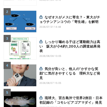
なぜオスがメスに寄生？ - 東大がチ
ョウチンアンコウの「寄生雄」を解明
2026/07/31 14:48
しっかり噛める子ほど運動能力は高
い 阪大が小4約1,200人の調査結果発
表
2026/08/06 13:05
気分が良いと、他人の“かすかな笑
顔”に気付きやすくなる 理科大など発
見
2026/08/07 15:05
琉球大、宮古島沖で世界2例目・日本
初記録の「コモレビアゴアマダイ」発見