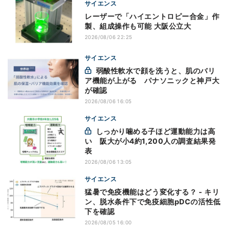
サイエンス
レーザーで「ハイエントロピー合金」作
製、組成操作も可能 大阪公立大
2026/08/06 22:25
サイエンス
弱酸性軟水で顔を洗うと、肌のバリ
ア機能が上がる パナソニックと神戸大
が確認
2026/08/06 16:05
サイエンス
しっかり噛める子ほど運動能力は高
い 阪大が小4約1,200人の調査結果発
表
2026/08/06 13:05
サイエンス
猛暑で免疫機能はどう変化する？ - キリ
ン、脱水条件下で免疫細胞pDCの活性低
下を確認
2026/08/05 16:00