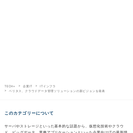
TECH+
企業IT
ITインフラ
ベリタス、クラウドデータ管理ソリューションの新ビジョンを発表
このカテゴリーについて
サーバやストレージといった基本的な話題から、仮想化技術やクラウ
ド、ビッグデータ、業務アプリケーションといった企業向けITの最新情