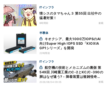
ITインフラ
情シスのタマちゃん３ 第55回 出社中の
猛暑対策！
6時間前
連載
半導体
キオクシア、最大1000万IOPSのAI
向けSuper High IOPS SSD「KIOXIA
GP1シリーズ」を開発
22時間前
ITインフラ
航空機の技術とメカニズムの裏側 第
549回 川崎重工業のC-2とKC/C-390の
脚はなぜ違う? - 降着装置は複雑怪奇
(5)|軍用輸送機(10)
連載
2026/08/04 09:05