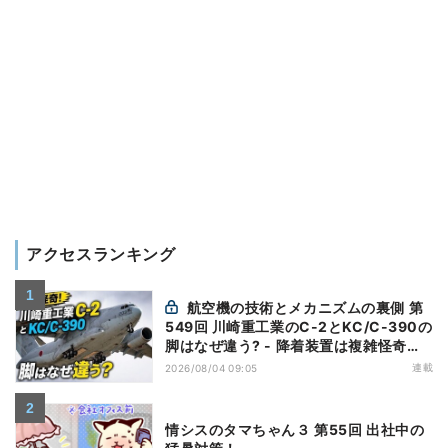
アクセスランキング
航空機の技術とメカニズムの裏側 第
549回 川崎重工業のC-2とKC/C-390の
脚はなぜ違う? - 降着装置は複雑怪奇
(5)|軍用輸送機(10)
連載
2026/08/04 09:05
情シスのタマちゃん３ 第55回 出社中の