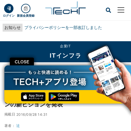
ログイン
新規会員登録
お知らせ
プライバシーポリシーを一部改訂しました
企業IT
ITインフラ
CLOSE
TECH+
企業IT
ITインフラ
ベリタス、クラウドデータ管理ソリューションの新ビジョンを発表
ベリタス、クラウドデータ管理ソリューショ
ンの新ビジョンを発表
掲載日
2016/09/28 14:31
著者：
辻