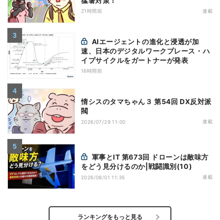
猛暑対策！
21時間前
連載
AIエージェントの進化と浸透が加
速、日本のデジタルワークプレース・ハ
イプサイクルをガートナーが発表
16時間前
情シスのタマちゃん３ 第54回 DX反対派
閥
連載
2026/07/29 11:00
軍事とIT 第673回 ドローンは敵味方
をどう見分けるのか|戦闘識別(10)
連載
2026/08/01 11:35
ランキングをもっと見る