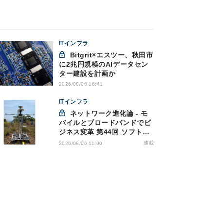
ITインフラ
Bitgrit×エスツー、秋田市
に2兆円規模のAIデータセン
ター建設を計画か
2026/08/06 16:41
ITインフラ
ネットワーク進化論 - モ
バイルとブロードバンドでビ
ジネス変革 第44回 ソフトバ
ンクが「HAPS」のプレ商用
連載
2026/08/06 11:00
サービス開始を表明、本格的
な商用展開のめどは