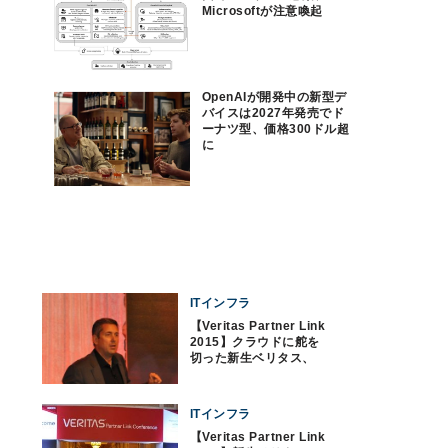
Microsoftが注意喚起
OpenAIが開発中の新型デ
バイスは2027年発売でド
ーナツ型、価格300ドル超
に
ITインフラ
【Veritas Partner Link
2015】クラウドに舵を
切った新生ベリタス、
パートナーの反応は?
ITインフラ
【Veritas Partner Link