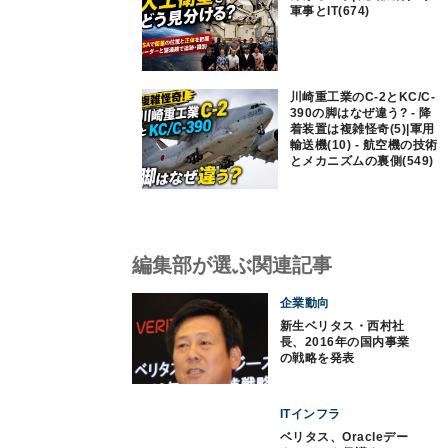
軍事とIT(674)
川崎重工業のC-2とKC/C-
390の脚はなぜ違う? - 降
着装置は複雑怪奇(5)|軍用
輸送機(10) - 航空機の技術
とメカニズムの裏側(549)
編集部が選ぶ関連記事
企業動向
新生ベリタス・西村社
長、2016年の国内事業
の戦略を発表
ITインフラ
ベリタス、Oracleデー