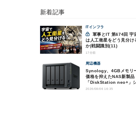
新着記事
ITインフラ
軍事とIT 第674回 宇宙で
は人工衛星をどう見分け
か|戦闘識別(11)
17分前
周辺機器
Synology、4GBメモリ
価格を抑えたNAS新製品
「DiskStation neo+」
ーズ
2026/08/06 16:35