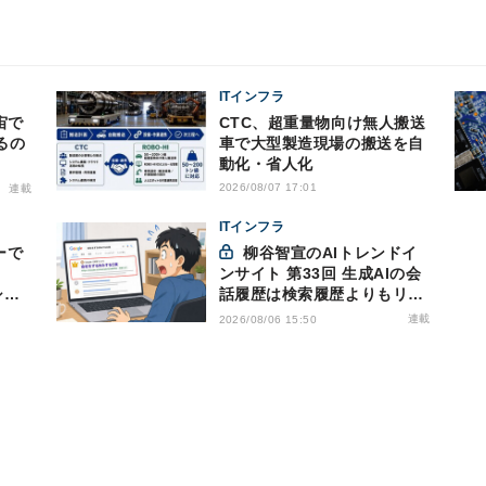
ITインフラ
CTC、超重量物向け無人搬送
るの
車で大型製造現場の搬送を自
動化・省人化
2026/08/07 17:01
連載
ITインフラ
ーで
柳谷智宣のAIトレンドイ
ンサイト 第33回 生成AIの会
シリ
話履歴は検索履歴よりもリス
キー？今のうちに情報漏洩対
連載
2026/08/06 15:50
策を万全にしておこう