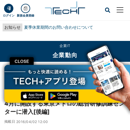
ログイン
新規会員登録
お知らせ
夏季休業期間のお問い合わせについて
企業IT
企業動向
CLOSE
TECH+
企業IT
企業動向
4月に開設する東京メトロの総合研修訓練センターに潜入[後編]
レポート
4月に開設する東京メトロの総合研修訓練セン
ターに潜入[後編]
掲載日
2016/04/02 12:00