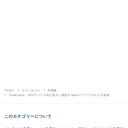
TECH+
テクノロジー
半導体
TowerJazz、30Vデバイス向け低オン抵抗0.18μmパワープロセスを発表
このカテゴリーについて