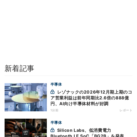
新着記事
半導体
レゾナックの2026年12月期上期のコ
ア営業利益は前年同期比2.6倍の888億
円、AI向け半導体材料が好調
1分前
レポート
半導体
Silicon Labs、低消費電力
Bluetooth LE SoC「BG2B」を発表