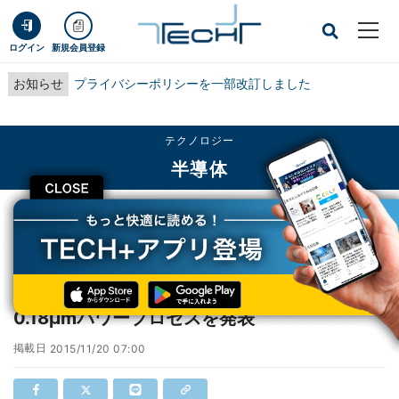
ログイン
新規会員登録
お知らせ
プライバシーポリシーを一部改訂しました
テクノロジー
半導体
CLOSE
TECH+
テクノロジー
半導体
TowerJazz、30Vデバイス向け低オン抵抗0.18μmパワープロセスを発表
TowerJazz、30Vデバイス向け低オン抵抗
0.18μmパワープロセスを発表
掲載日
2015/11/20 07:00