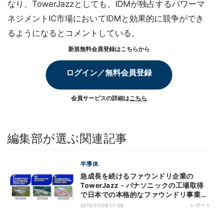
なり、TowerJazzとしても、IDMが独占するパワーマ
ネジメントIC市場においてIDMと効果的に競争ができ
るようになるとコメントしている。
新規無料会員登録はこちらから
ログイン／無料会員登録
会員サービスの詳細は
こちら
編集部が選ぶ関連記事
半導体
急成長を続けるファウンドリ企業の
TowerJazz - パナソニックの工場取得
で日本での本格的なファウンドリ事業の
展開を開始
レポート
2015/11/06 17:58