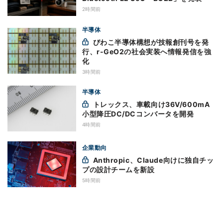
2時間前
半導体
びわこ半導体構想が技報創刊号を発
行、r-GeO2の社会実装へ情報発信を強
化
3時間前
半導体
トレックス、車載向け36V/600mA
小型降圧DC/DCコンバータを開発
4時間前
企業動向
Anthropic、Claude向けに独自チッ
プの設計チームを新設
5時間前