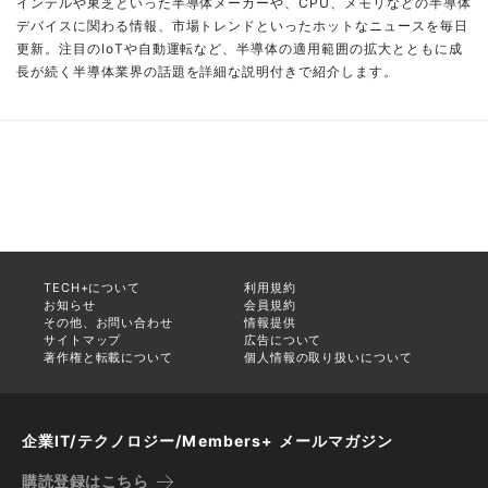
インテルや東芝といった半導体メーカーや、CPU、メモリなどの半導体
デバイスに関わる情報、市場トレンドといったホットなニュースを毎日
更新。注目のIoTや自動運転など、半導体の適用範囲の拡大とともに成
長が続く半導体業界の話題を詳細な説明付きで紹介します。
TECH+について
利用規約
お知らせ
会員規約
その他、お問い合わせ
情報提供
サイトマップ
広告について
著作権と転載について
個人情報の取り扱いについて
企業IT/テクノロジー/Members+ メールマガジン
購読登録はこちら