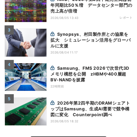
年同期比50％増 データセンター部門の
売上高が倍増
レポート
2026/08/05 13:43
Synopsys、村田製作所との協業を
拡大 シミュレーション活用をグローバ
ルに支援
2026/08/04 11:17
Samsung、FMS 2026で次世代3D
メモリ構想を公開 zHBMや400層超
BV-NANDを披露
22時間前
2026年第2四半期のDRAMシェアト
ップはSamsung、生成AI需要で競争構
図に変化 Counterpoint調べ
2026/08/05 18:32