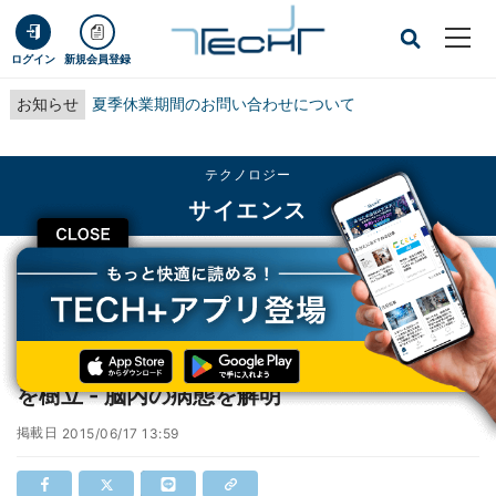
ログイン
新規会員登録
お知らせ
夏季休業期間のお問い合わせについて
テクノロジー
サイエンス
CLOSE
TECH+
テクノロジー
サイエンス
慶大など、パーキンソン病患者由来のiPS細胞を樹立 - 脳内の病態を解明
慶大など、パーキンソン病患者由来のiPS細胞
を樹立 - 脳内の病態を解明
掲載日
2015/06/17 13:59