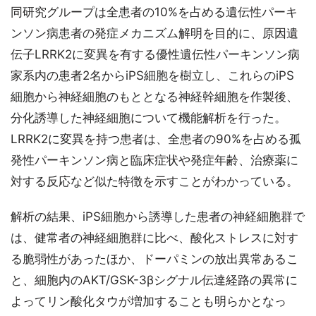
同研究グループは全患者の10%を占める遺伝性パーキ
ンソン病患者の発症メカニズム解明を目的に、原因遺
伝子LRRK2に変異を有する優性遺伝性パーキンソン病
家系内の患者2名からiPS細胞を樹立し、これらのiPS
細胞から神経細胞のもととなる神経幹細胞を作製後、
分化誘導した神経細胞について機能解析を行った。
LRRK2に変異を持つ患者は、全患者の90%を占める孤
発性パーキンソン病と臨床症状や発症年齢、治療薬に
対する反応など似た特徴を示すことがわかっている。
解析の結果、iPS細胞から誘導した患者の神経細胞群で
は、健常者の神経細胞群に比べ、酸化ストレスに対す
る脆弱性があったほか、ドーパミンの放出異常あるこ
と、細胞内のAKT/GSK-3βシグナル伝達経路の異常に
よってリン酸化タウが増加することも明らかとなっ