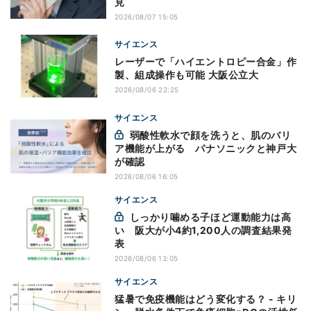
見
2026/08/07 15:05
サイエンス
レーザーで「ハイエントロピー合金」作
製、組成操作も可能 大阪公立大
2026/08/06 22:25
サイエンス
弱酸性軟水で顔を洗うと、肌のバリ
ア機能が上がる パナソニックと神戸大
が確認
2026/08/06 16:05
サイエンス
しっかり噛める子ほど運動能力は高
い 阪大が小4約1,200人の調査結果発
表
2026/08/06 13:05
サイエンス
猛暑で免疫機能はどう変化する？ - キリ