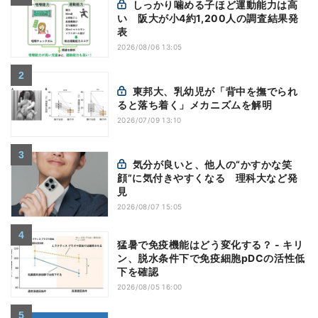
しっかり噛める子ほど運動能力は高
い 阪大が小4約1,200人の調査結果発
表
2026/08/06 13:05
東邦大、乳幼児が「背中を撫でられ
ると落ち着く」メカニズムを解明
2026/07/09 13:10
気分が良いと、他人の“かすかな笑
顔”に気付きやすくなる 理科大など発
見
2026/08/07 15:05
猛暑で免疫機能はどう変化する？ - キリ
ン、脱水条件下で免疫細胞pDCの活性低
下を確認
2026/08/05 16:00