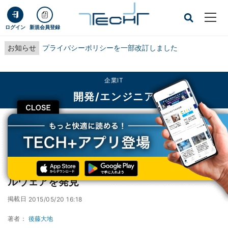
ログイン
新規会員登録
お知らせ
プライバシーポリシーを一部改訂しました
企業IT
開発/エンジニア
CLOSE
TECH+
企業IT
開発/エンジニア
世界中で人気のゲーム「GTA V」のMODにマルウェアを発見
世界中で人気のゲーム「GTA V」のMODにマ
ルウェアを発見
掲載日
2015/05/20 16:18
著者：
後藤大地