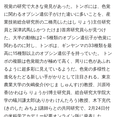
視覚の研究で大きな発見があった。トンボには、色覚
に関わるオプシン遺伝子がけた違いに多いことを、産
業技術総合研究所の二橋亮(ふたはし りょう)主任研究
員と深津武馬(ふかつ たけま)首席研究員らが見つけ
た。大半の動物は2～5種類のオプシン遺伝子が色覚に
関わるのに対し、トンボは、ギンヤンマの33種類を最
高に15種類以上のオプシン遺伝子を持っていた。 トン
ボの複眼は色覚能力が極めて高く、周りに色があふれ
るように超多彩に見えているようだ。色覚の多様性と
進化をたどる新しい手がかりとして注目される。東京
農業大学の矢嶋俊介(やじま しゅんすけ)教授、川原玲
香(かわはら りょうか)博士研究員、総合研究大学院大
学の蟻川謙太郎(ありかわ けんたろう)教授、木下充代
(きのした みちよ)講師らとの共同研究で、2月24日付
の米科学アカデミー紀要オンライン版に発表した。