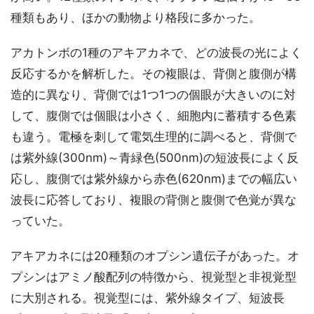
種類もあり、ほかの動物より格段に多かった。
アカトンボの1種のアキアカネで、どの波長の光によく
反応するかを解析した。その複眼は、背側と腹側が構
造的に異なり、背側では1つ1つの個眼が大きいのに対
して、腹側では個眼は小さく、細胞内に蓄積する色素
も違う。電極を刺して電気生理的に調べると、背側で
は紫外線(300nm)～青緑色(500nm)の短波長によく反
応し、腹側では紫外線から赤色(620nm)までの幅広い
波長に応答しており、複眼の背側と腹側で色覚が異な
っていた。
アキアカネには20種類のオプシン遺伝子があった。オ
プシンはアミノ酸配列の特徴から、視覚型と非視覚型
に大別される。視覚型には、紫外線タイプ、短波長