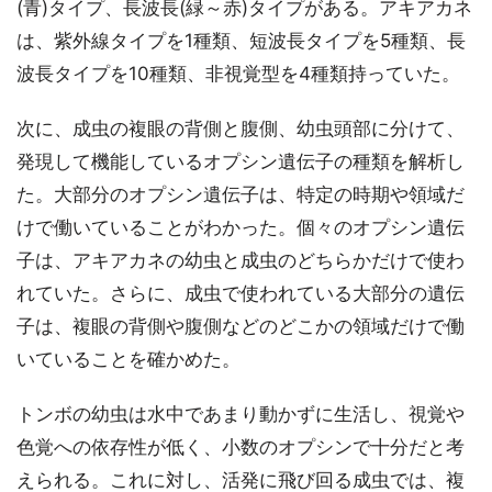
(青)タイプ、長波長(緑～赤)タイプがある。アキアカネ
は、紫外線タイプを1種類、短波長タイプを5種類、長
波長タイプを10種類、非視覚型を4種類持っていた。
次に、成虫の複眼の背側と腹側、幼虫頭部に分けて、
発現して機能しているオプシン遺伝子の種類を解析し
た。大部分のオプシン遺伝子は、特定の時期や領域だ
けで働いていることがわかった。個々のオプシン遺伝
子は、アキアカネの幼虫と成虫のどちらかだけで使わ
れていた。さらに、成虫で使われている大部分の遺伝
子は、複眼の背側や腹側などのどこかの領域だけで働
いていることを確かめた。
トンボの幼虫は水中であまり動かずに生活し、視覚や
色覚への依存性が低く、小数のオプシンで十分だと考
えられる。これに対し、活発に飛び回る成虫では、複