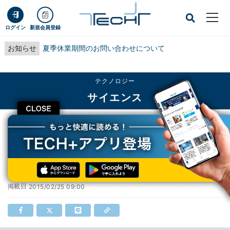
ログイン
新規会員登録
お知らせ
夏季休業期間のお問い合わせについて
テクノロジー
サイエンス
CLOSE
TECH+
テクノロジー
サイエンス
トンボの複眼は色覚遺伝子多く超多彩
トンボの複眼は色覚遺伝子多く超多彩
掲載日
2015/02/25 09:00