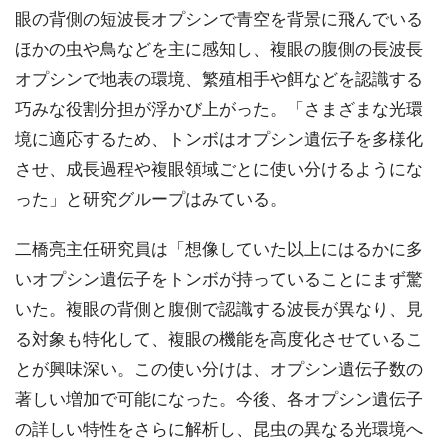
眼の背側の短波長オプシンで青空を背景に飛んでいる
ほかの虫や鳥などを主に感知し、複眼の腹側の長波長
オプシンで地表の環境、繁殖相手や餌などを認識する
巧みな役割分担が浮かび上がった。「さまざまな光環
境に適応するため、トンボはオプシン遺伝子を多様化
させ、成長過程や複眼領域ごとに使い分けるようにな
った」と研究グループはみている。
二橋亮主任研究員は「想像していた以上にはるかに多
いオプシン遺伝子をトンボが持っていることにまず驚
いた。複眼の背側と腹側で認識する波長が異なり、見
る対象も特化して、複眼の機能を高度化させているこ
とが興味深い。この使い分けは、オプシン遺伝子数の
著しい増加で可能になった。今後、各オプシン遺伝子
の詳しい特性をさらに解析し、昆虫の異なる光環境へ