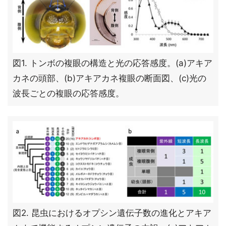
図1. トンボの複眼の構造と光の応答感度。(a)アキア
カネの頭部、(b)アキアカネ複眼の断面図、(c)光の
波長ごとの複眼の応答感度。
図2. 昆虫におけるオプシン遺伝子数の進化とアキア