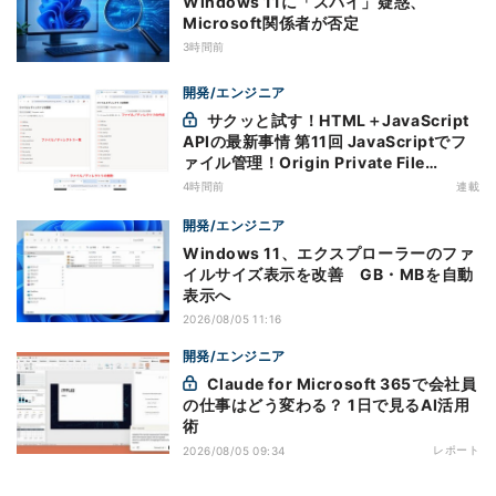
Windows 11に「スパイ」疑惑、
Microsoft関係者が否定
3時間前
開発/エンジニア
サクッと試す！HTML＋JavaScript
APIの最新事情 第11回 JavaScriptでフ
ァイル管理！Origin Private File
Systemを活用する
4時間前
連載
開発/エンジニア
Windows 11、エクスプローラーのファ
イルサイズ表示を改善 GB・MBを自動
表示へ
2026/08/05 11:16
開発/エンジニア
Claude for Microsoft 365で会社員
の仕事はどう変わる？ 1日で見るAI活用
術
レポート
2026/08/05 09:34