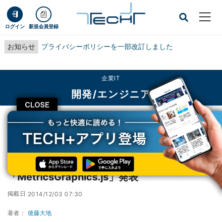
ログイン
新規会員登録
お知らせ
プライバシーポリシーを一部改訂しました
企業IT
開発/エンジニア
CLOSE
TECH+
企業IT
開発/エンジニア
Mozilla、軽量高速のグラフライブラリ「MetricsGraphics.js」発表
Mozilla、軽量高速のグラフライブラリ
「MetricsGraphics.js」発表
掲載日
2014/12/03 07:30
著者：
後藤大地