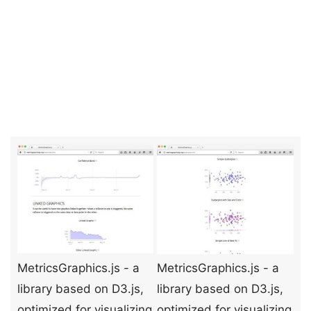
MetricsGraphics.js - a
MetricsGraphics.js - a
library based on D3.js,
library based on D3.js,
optimized for visualizing
optimized for visualizing