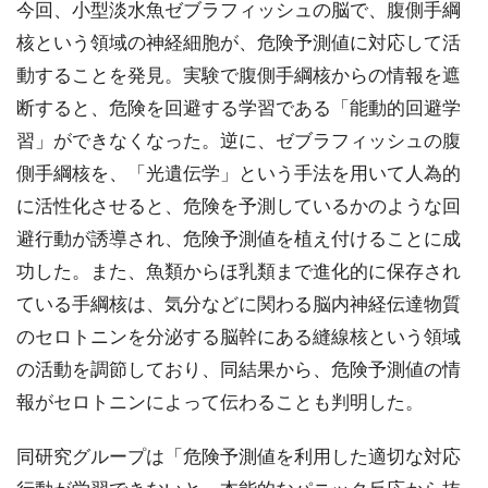
今回、小型淡水魚ゼブラフィッシュの脳で、腹側手綱
核という領域の神経細胞が、危険予測値に対応して活
動することを発見。実験で腹側手綱核からの情報を遮
断すると、危険を回避する学習である「能動的回避学
習」ができなくなった。逆に、ゼブラフィッシュの腹
側手綱核を、「光遺伝学」という手法を用いて人為的
に活性化させると、危険を予測しているかのような回
避行動が誘導され、危険予測値を植え付けることに成
功した。また、魚類からほ乳類まで進化的に保存され
ている手綱核は、気分などに関わる脳内神経伝達物質
のセロトニンを分泌する脳幹にある縫線核という領域
の活動を調節しており、同結果から、危険予測値の情
報がセロトニンによって伝わることも判明した。
同研究グループは「危険予測値を利用した適切な対応