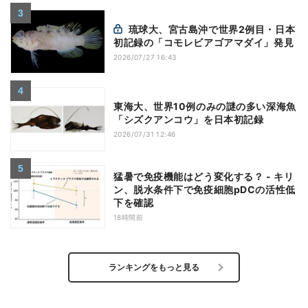
琉球大、宮古島沖で世界2例目・日本
初記録の「コモレビアゴアマダイ」発見
2026/07/27 16:43
東海大、世界10例のみの謎の多い深海魚
「シズクアンコウ」を日本初記録
2026/07/31 12:46
猛暑で免疫機能はどう変化する？ - キリ
ン、脱水条件下で免疫細胞pDCの活性低
下を確認
18時間前
ランキングをもっと見る