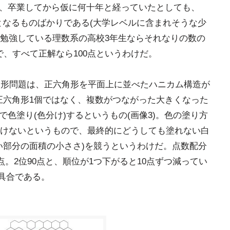
ば、卒業してから仮に何十年と経っていたとしても、
となるものばかりである(大学レベルに含まれそうな少
勉強している理数系の高校3年生ならそれなりの数の
で、すべて正解なら100点というわけだ。
図形問題は、正六角形を平面上に並べたハニカム構造が
正六角形1個ではなく、複数がつながった大きくなった
で色塗り(色分け)するというもの(画像3)。色の塗り方
けないというもので、最終的にどうしても塗れない白
い部分の面積の小ささ)を競うというわけだ。点数配分
点。2位90点と、順位が1つ下がると10点ずつ減ってい
う具合である。