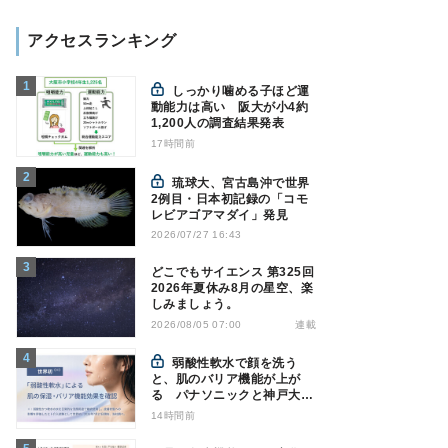
アクセスランキング
しっかり噛める子ほど運
動能力は高い 阪大が小4約
1,200人の調査結果発表
17時間前
琉球大、宮古島沖で世界
2例目・日本初記録の「コモ
レビアゴアマダイ」発見
2026/07/27 16:43
どこでもサイエンス 第325回
2026年夏休み8月の星空、楽
しみましょう。
連載
2026/08/05 07:00
弱酸性軟水で顔を洗う
と、肌のバリア機能が上が
る パナソニックと神戸大が
確認
14時間前