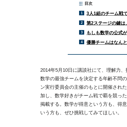
目次
1
3人1組のチーム戦
2
第2ステージの鍵は
3
もしも数学の公式が
4
優勝チームはなん
2014年5月10日に講談社にて、理解
数学の最強チームを決定する年齢不問の
ン実行委員会の主催のもとに開催された
加し、数学好きがチーム戦で覇を競った
掲載する。数学が得意という方も、得意
いう方も、ぜひ挑戦してみてほしい。