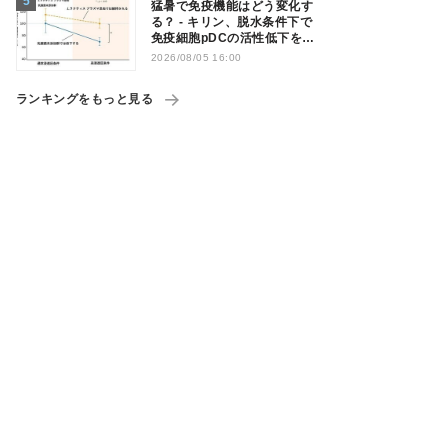
猛暑で免疫機能はどう変化す
る？ - キリン、脱水条件下で
免疫細胞pDCの活性低下を確
認
2026/08/05 16:00
ランキングをもっと見る