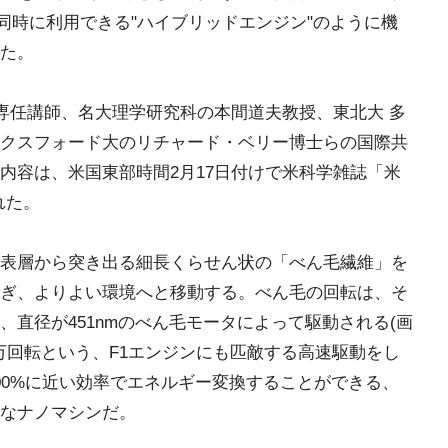
同時に利用できる"ハイブリッドエンジン"のように機
た。
 専任講師、名大理学研究科の本間道夫教授、東北大 多
クスフォード大のリチャード・ベリー博士らの国際共
内容は、米国東部時間2月17日付けで米科学雑誌「米
れた。
表層から突き出る細長くらせん状の「べん毛繊維」を
ぎ、よりよい環境へと移動する。べん毛の回転は、そ
直径が451nmのべん毛モータによって駆動される(画
万回転という、F1エンジンにも匹敵する高速駆動をし
00%に近い効率でエネルギー変換することができる、
なナノマシンだ。