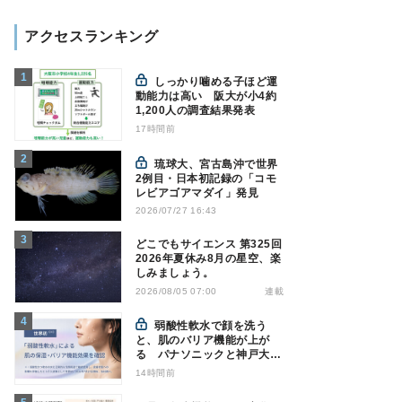
アクセスランキング
しっかり噛める子ほど運
動能力は高い 阪大が小4約
1,200人の調査結果発表
17時間前
琉球大、宮古島沖で世界
2例目・日本初記録の「コモ
レビアゴアマダイ」発見
2026/07/27 16:43
どこでもサイエンス 第325回
2026年夏休み8月の星空、楽
しみましょう。
連載
2026/08/05 07:00
弱酸性軟水で顔を洗う
と、肌のバリア機能が上が
る パナソニックと神戸大が
確認
14時間前