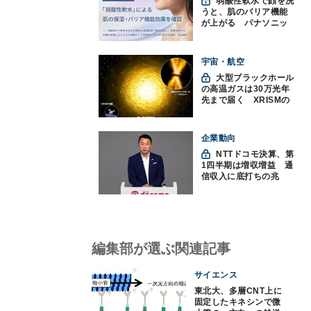
弱酸性軟水で顔を洗
うと、肌のバリア機能
が上がる パナソニッ
クと神戸大が確認
宇宙・航空
大型ブラックホール
の高温ガスは30万光年
先まで届く XRISMの
観測で判明
企業動向
NTTドコモ決算、第
1四半期は増収増益 通
信収入に底打ちの兆
し、金融・AIを強化
編集部が選ぶ関連記事
サイエンス
東北大、多層CNT上に
固定したキネシンで微