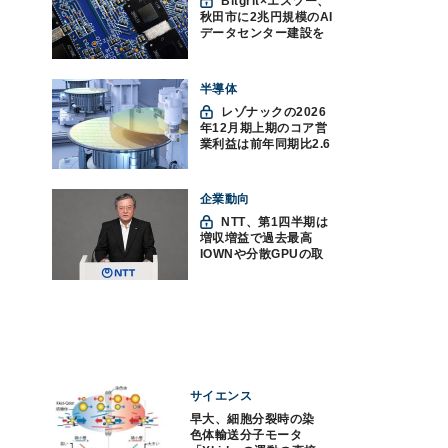
Bitgrit×エスツー、
秋田市に2兆円規模のAI
データセンター建設を
計画か
半導体
レゾナックの2026
年12月期上期のコア営
業利益は前年同期比2.6
倍の888億円、AI向け半
導体材料が好調
企業動向
NTT、第1四半期は
増収増益で過去最高
IOWNや分散GPUの取
り組みを説明
サイエンス
早大、細胞分裂時の染
色体輸送分子モータ