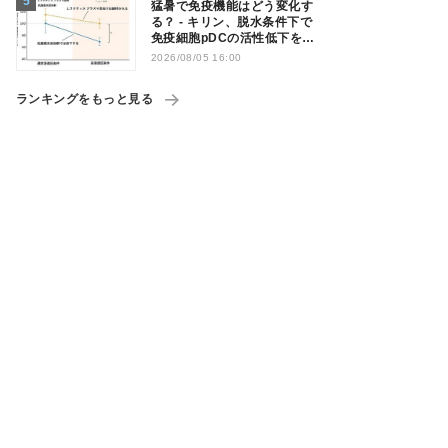
猛暑で免疫機能はどう変化す
る？ - キリン、脱水条件下で
免疫細胞pDCの活性低下を確
認
2026/08/05 16:00
ランキングをもっと見る