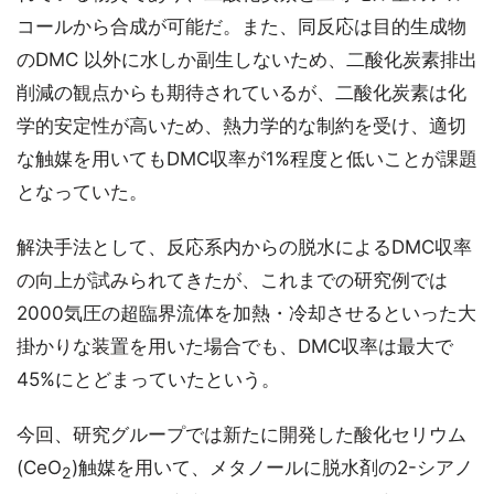
コールから合成が可能だ。また、同反応は目的生成物
のDMC 以外に水しか副生しないため、二酸化炭素排出
削減の観点からも期待されているが、二酸化炭素は化
学的安定性が高いため、熱力学的な制約を受け、適切
な触媒を用いてもDMC収率が1%程度と低いことが課題
となっていた。
解決手法として、反応系内からの脱水によるDMC収率
の向上が試みられてきたが、これまでの研究例では
2000気圧の超臨界流体を加熱・冷却させるといった大
掛かりな装置を用いた場合でも、DMC収率は最大で
45%にとどまっていたという。
今回、研究グループでは新たに開発した酸化セリウム
(CeO
)触媒を用いて、メタノールに脱水剤の2-シアノ
2