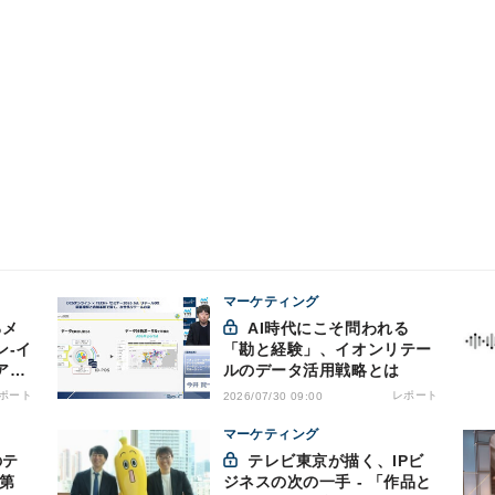
マーケティング
AI時代にこそ問われる
ン-イ
「勘と経験」、イオンリテー
ア戦
ルのデータ活用戦略とは
ポート
レポート
2026/07/30 09:00
マーケティング
テレビ東京が描く、IPビ
第
ジネスの次の一手 - 「作品と