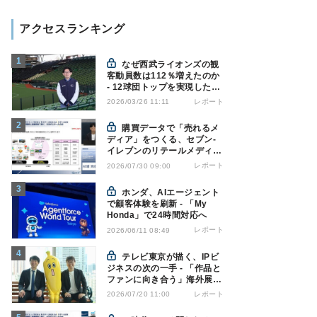
アクセスランキング
なぜ西武ライオンズの観
客動員数は112％増えたのか
- 12球団トップを実現した戦
略の全貌
レポート
2026/03/26 11:11
購買データで「売れるメ
ディア」をつくる、セブン-
イレブンのリテールメディア
戦略
レポート
2026/07/30 09:00
ホンダ、AIエージェント
で顧客体験を刷新 - 「My
Honda」で24時間対応へ
レポート
2026/06/11 08:49
テレビ東京が描く、IPビ
ジネスの次の一手 - 「作品と
ファンに向き合う」海外展開
とは
レポート
2026/07/20 11:00