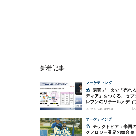
新着記事
マーケティング
購買データで「売れるメ
ディア」をつくる、セブ
レブンのリテールメディ
略
レ
2026/07/30 09:00
マーケティング
テックトピア：米国のテ
クノロジー業界の舞台裏 