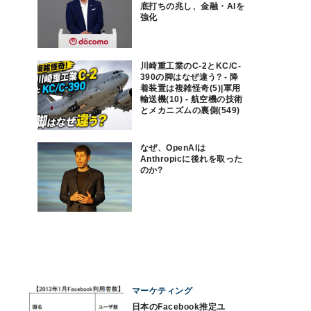
底打ちの兆し、金融・AIを
強化
川崎重工業のC-2とKC/C-
390の脚はなぜ違う? - 降
着装置は複雑怪奇(5)|軍用
輸送機(10) - 航空機の技術
とメカニズムの裏側(549)
なぜ、OpenAIは
Anthropicに後れを取った
のか?
マーケティング
日本のFacebook推定ユ