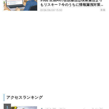
もリスキー？今のうちに情報漏洩対策を
万全にしておこう
連載
2026/08/06 15:50
アクセスランキング