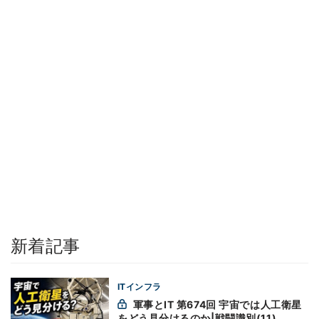
新着記事
ITインフラ
軍事とIT 第674回 宇宙では人工衛星
をどう見分けるのか|戦闘識別(11)