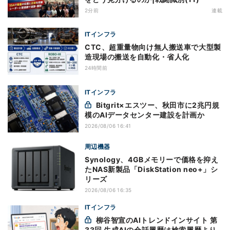
2分前
連載
ITインフラ
CTC、超重量物向け無人搬送車で大型製
造現場の搬送を自動化・省人化
24時間前
ITインフラ
Bitgrit×エスツー、秋田市に2兆円規
模のAIデータセンター建設を計画か
2026/08/06 16:41
周辺機器
Synology、4GBメモリーで価格を抑え
たNAS新製品「DiskStation neo+」シ
リーズ
2026/08/06 16:35
ITインフラ
柳谷智宣のAIトレンドインサイト 第
33回 生成AIの会話履歴は検索履歴より