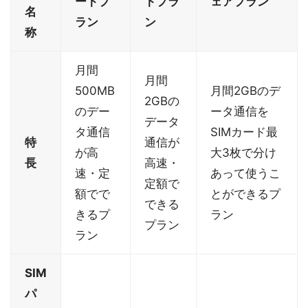
ートプ
トプラ
ェアプラン
名
ラン
ン
称
月間
月間
500MB
月間2GBのデ
2GBの
のデー
ータ通信を
データ
タ通信
SIMカード最
特
通信が
が高
大3枚で分け
長
高速・
速・定
あって使うこ
定額で
額でで
とができるプ
できる
きるプ
ラン
プラン
ラン
SIM
パ