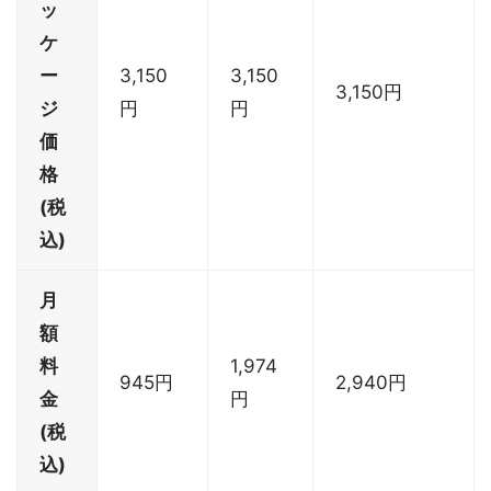
ッ
ケ
ー
3,150
3,150
3,150円
ジ
円
円
価
格
(税
込)
月
額
料
1,974
945円
2,940円
金
円
(税
込)