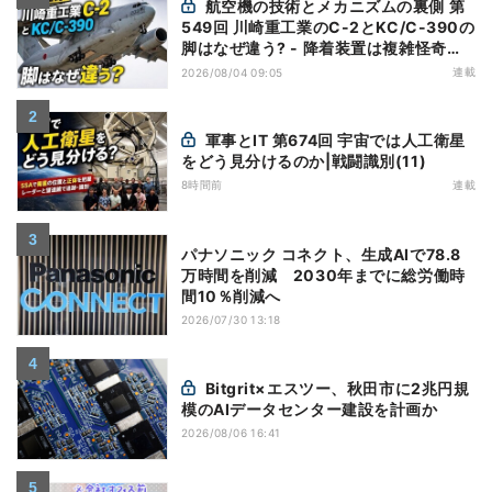
航空機の技術とメカニズムの裏側 第
549回 川崎重工業のC-2とKC/C-390の
脚はなぜ違う? - 降着装置は複雑怪奇
(5)|軍用輸送機(10)
連載
2026/08/04 09:05
軍事とIT 第674回 宇宙では人工衛星
をどう見分けるのか|戦闘識別(11)
8時間前
連載
パナソニック コネクト、生成AIで78.8
万時間を削減 2030年までに総労働時
間10％削減へ
2026/07/30 13:18
Bitgrit×エスツー、秋田市に2兆円規
模のAIデータセンター建設を計画か
2026/08/06 16:41